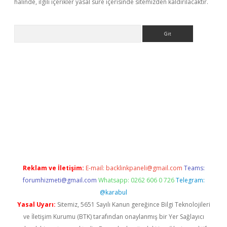
halinde, ilgili içerikler yasal süre içerisinde sitemizden kaldırılacaktır.
Arama
etexper indir
elexbetgiris.org
Reklam ve İletişim:
E-mail:
backlinkpaneli@gmail.com
Teams:
forumhizmeti@gmail.com
Whatsapp: 0262 606 0 726
Telegram:
@karabul
Yasal Uyarı:
Sitemiz, 5651 Sayılı Kanun gereğince Bilgi Teknolojileri
ve İletişim Kurumu (BTK) tarafından onaylanmış bir Yer Sağlayıcı