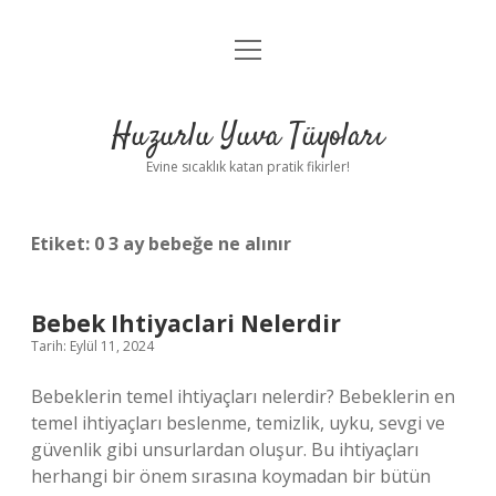
menüyü
Anasayfa
aç
Gizlilik Politikası
Huzurlu Yuva Tüyoları
Yasal Uyarı
Evine sıcaklık katan pratik fikirler!
Hakkımızda
Etiket:
0 3 ay bebeğe ne alınır
Bebek Ihtiyaclari Nelerdir
Tarih: Eylül 11, 2024
Bebeklerin temel ihtiyaçları nelerdir? Bebeklerin en
temel ihtiyaçları beslenme, temizlik, uyku, sevgi ve
güvenlik gibi unsurlardan oluşur. Bu ihtiyaçları
herhangi bir önem sırasına koymadan bir bütün