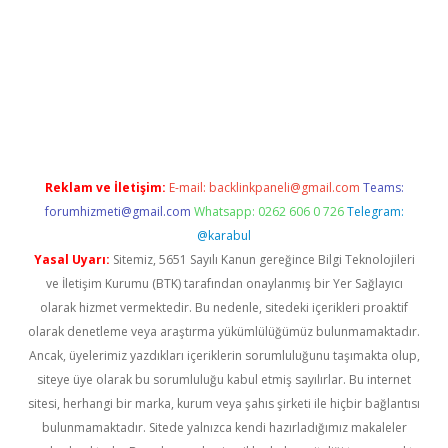
etexper indir
elexbetgiris.org
Reklam ve İletişim:
E-mail:
backlinkpaneli@gmail.com
Teams:
forumhizmeti@gmail.com
Whatsapp: 0262 606 0 726
Telegram:
@karabul
Yasal Uyarı:
Sitemiz, 5651 Sayılı Kanun gereğince Bilgi Teknolojileri
ve İletişim Kurumu (BTK) tarafından onaylanmış bir Yer Sağlayıcı
olarak hizmet vermektedir. Bu nedenle, sitedeki içerikleri proaktif
olarak denetleme veya araştırma yükümlülüğümüz bulunmamaktadır.
Ancak, üyelerimiz yazdıkları içeriklerin sorumluluğunu taşımakta olup,
siteye üye olarak bu sorumluluğu kabul etmiş sayılırlar. Bu internet
sitesi, herhangi bir marka, kurum veya şahıs şirketi ile hiçbir bağlantısı
bulunmamaktadır. Sitede yalnızca kendi hazırladığımız makaleler