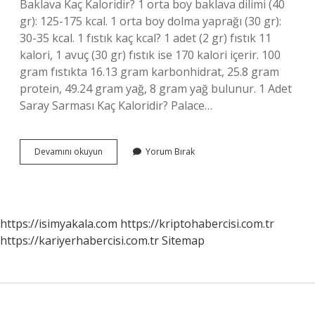
Baklava Kaç Kaloridir? 1 orta boy baklava dilimi (40
gr): 125-175 kcal. 1 orta boy dolma yaprağı (30 gr):
30-35 kcal. 1 fıstık kaç kcal? 1 adet (2 gr) fıstık 11
kalori, 1 avuç (30 gr) fıstık ise 170 kalori içerir. 100
gram fıstıkta 16.13 gram karbonhidrat, 25.8 gram
protein, 49.24 gram yağ, 8 gram yağ bulunur. 1 Adet
Saray Sarması Kaç Kaloridir? Palace…
1
Devamını okuyun
Yorum Bırak
Tane
Fıstık
Sarma
Kaç
Kalori
https://isimyakala.com
https://kriptohabercisi.com.tr
https://kariyerhabercisi.com.tr
Sitemap