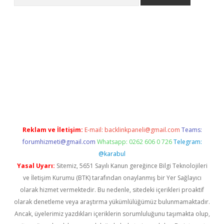
etexper indir
elexbetgiris.org
Reklam ve İletişim:
E-mail:
backlinkpaneli@gmail.com
Teams:
forumhizmeti@gmail.com
Whatsapp: 0262 606 0 726
Telegram:
@karabul
Yasal Uyarı:
Sitemiz, 5651 Sayılı Kanun gereğince Bilgi Teknolojileri
ve İletişim Kurumu (BTK) tarafından onaylanmış bir Yer Sağlayıcı
olarak hizmet vermektedir. Bu nedenle, sitedeki içerikleri proaktif
olarak denetleme veya araştırma yükümlülüğümüz bulunmamaktadır.
Ancak, üyelerimiz yazdıkları içeriklerin sorumluluğunu taşımakta olup,