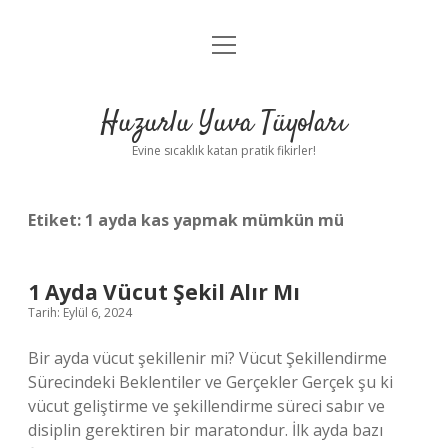
menüyü
Anasayfa
aç
Gizlilik Politikası
Huzurlu Yuva Tüyoları
Yasal Uyarı
Evine sıcaklık katan pratik fikirler!
Hakkımızda
Etiket:
1 ayda kas yapmak mümkün mü
1 Ayda Vücut Şekil Alır Mı
Tarih: Eylül 6, 2024
Bir ayda vücut şekillenir mi? Vücut Şekillendirme
Sürecindeki Beklentiler ve Gerçekler Gerçek şu ki
vücut geliştirme ve şekillendirme süreci sabır ve
disiplin gerektiren bir maratondur. İlk ayda bazı