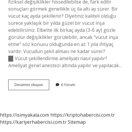
fiziksel değişiklikler hissedilebilse de, fark edilir
sonuçları görmek genellikle üç ila altı ay sürer. Bir
vücut kaç ayda şekillenir? Diyetiniz kaliteli olduğu
sürece yaklaşık bir yılda güzel bir vücut inşa
edebilirsiniz. Elbette ilk birkaç ayda (3-6 ay) gözle
görülür değişiklikler görülebilir, ancak “vücut inşa
etme” söz konusu olduğunda en az 1 yıla ihtiyaç
vardır. Vücudun şekil alması ne kadar sürer?
█▌Vücut şekillendirme ameliyatı nasıl yapılır?
Ameliyat genel anestezi altında yapılır ve yapılacak…
1
Devamını okuyun
6 Yorum
Ayda
Vücut
Şekil
Alır
Mı
https://isimyakala.com
https://kriptohabercisi.com.tr
https://kariyerhabercisi.com.tr
Sitemap