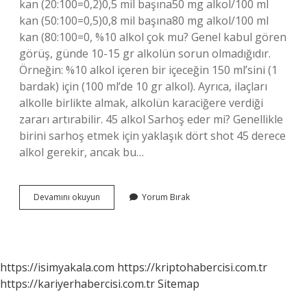
kan (20:100=0,2)0,5 mil başına50 mg alkol/100 ml
kan (50:100=0,5)0,8 mil başına80 mg alkol/100 ml
kan (80:100=0, %10 alkol çok mu? Genel kabul gören
görüş, günde 10-15 gr alkolün sorun olmadığıdır.
Örneğin: %10 alkol içeren bir içeceğin 150 ml’sini (1
bardak) için (100 ml’de 10 gr alkol). Ayrıca, ilaçları
alkolle birlikte almak, alkolün karaciğere verdiği
zararı artırabilir. 45 alkol Sarhoş eder mi? Genellikle
birini sarhoş etmek için yaklaşık dört shot 45 derece
alkol gerekir, ancak bu…
40
Devamını okuyun
Yorum Bırak
Alkol
Ne
Demek
https://isimyakala.com
https://kriptohabercisi.com.tr
https://kariyerhabercisi.com.tr
Sitemap