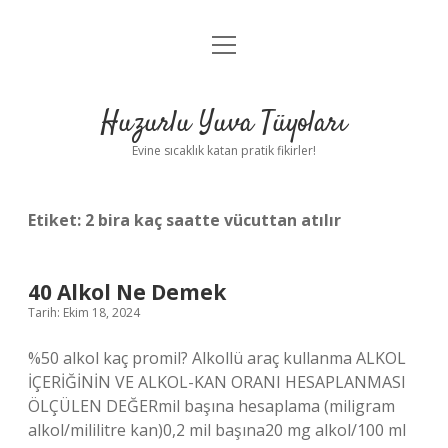
menüyü
Anasayfa
aç
Gizlilik Politikası
Huzurlu Yuva Tüyoları
Yasal Uyarı
Evine sıcaklık katan pratik fikirler!
Hakkımızda
Etiket:
2 bira kaç saatte vücuttan atılır
40 Alkol Ne Demek
Tarih: Ekim 18, 2024
%50 alkol kaç promil? Alkollü araç kullanma ALKOL
İÇERİĞİNİN VE ALKOL-KAN ORANI HESAPLANMASI
ÖLÇÜLEN DEĞERmil başına hesaplama (miligram
alkol/mililitre kan)0,2 mil başına20 mg alkol/100 ml