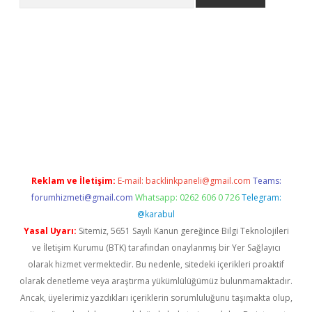
texper indir
elexbetgiris.org
Reklam ve İletişim:
E-mail:
backlinkpaneli@gmail.com
Teams:
forumhizmeti@gmail.com
Whatsapp: 0262 606 0 726
Telegram:
@karabul
Yasal Uyarı:
Sitemiz, 5651 Sayılı Kanun gereğince Bilgi Teknolojileri
ve İletişim Kurumu (BTK) tarafından onaylanmış bir Yer Sağlayıcı
olarak hizmet vermektedir. Bu nedenle, sitedeki içerikleri proaktif
olarak denetleme veya araştırma yükümlülüğümüz bulunmamaktadır.
Ancak, üyelerimiz yazdıkları içeriklerin sorumluluğunu taşımakta olup,