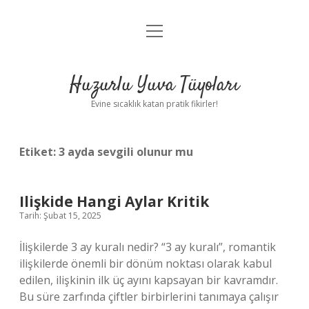
menüyü
Anasayfa
aç
Gizlilik Politikası
Huzurlu Yuva Tüyoları
Yasal Uyarı
Evine sıcaklık katan pratik fikirler!
Hakkımızda
Etiket:
3 ayda sevgili olunur mu
Ilişkide Hangi Aylar Kritik
Tarih: Şubat 15, 2025
İlişkilerde 3 ay kuralı nedir? “3 ay kuralı”, romantik
ilişkilerde önemli bir dönüm noktası olarak kabul
edilen, ilişkinin ilk üç ayını kapsayan bir kavramdır.
Bu süre zarfında çiftler birbirlerini tanımaya çalışır