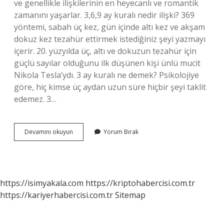
ve genellikle ilişkilerinin en heyecanlı ve romantik
zamanını yaşarlar. 3,6,9 ay kuralı nedir ilişki? 369
yöntemi, sabah üç kez, gün içinde altı kez ve akşam
dokuz kez tezahür ettirmek istediğiniz şeyi yazmayı
içerir. 20. yüzyılda üç, altı ve dokuzun tezahür için
güçlü sayılar olduğunu ilk düşünen kişi ünlü mucit
Nikola Tesla’ydı. 3 ay kuralı ne demek? Psikolojiye
göre, hiç kimse üç aydan uzun süre hiçbir şeyi taklit
edemez. 3…
Ilişkide
Devamını okuyun
Yorum Bırak
Hangi
Aylar
Kritik
https://isimyakala.com
https://kriptohabercisi.com.tr
https://kariyerhabercisi.com.tr
Sitemap