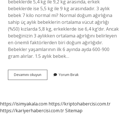
bebeklerde 5,4 kg ile 9,2 kg arasında, erkek
bebeklerde ise 5,5 kg ile 9 kg arasındadır. 3 aylık
bebek 7 kilo normal mi? Normal doğum ağırlığına
sahip üç aylık bebeklerin ortalama vücut ağırlığı
(%50) kızlarda 5,8 kg, erkeklerde ise 6,4 kg’dır. Ancak
bebeğinizin 3 aylıkken ortalama ağırlığını belirleyen
en önemli faktörlerden biri doğum ağırlığıdır.
Bebekler yaşamlarının ilk 6 ayında ayda 600-900
gram alırlar. 1.5 aylık bebek…
Bebek
Devamını okuyun
Yorum Bırak
Kaçıncı
Ayda
6
Kilo
Olur
https://isimyakala.com
https://kriptohabercisi.com.tr
https://kariyerhabercisi.com.tr
Sitemap