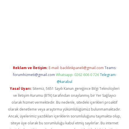
texper indir
elexbetgiris.org
Reklam ve İletişim:
E-mail:
backlinkpaneli@gmail.com
Teams:
forumhizmeti@gmail.com
Whatsapp: 0262 606 0 726
Telegram:
@karabul
Yasal Uyarı:
Sitemiz, 5651 Sayılı Kanun gereğince Bilgi Teknolojileri
ve İletişim Kurumu (BTK) tarafından onaylanmış bir Yer Sağlayıcı
olarak hizmet vermektedir. Bu nedenle, sitedeki içerikleri proaktif
olarak denetleme veya araştırma yükümlülüğümüz bulunmamaktadır.
Ancak, üyelerimiz yazdıkları içeriklerin sorumluluğunu taşımakta olup,
siteye üye olarak bu sorumluluğu kabul etmiş sayılırlar. Bu internet