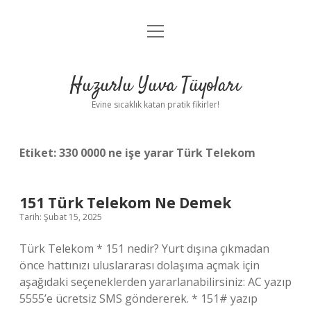
menüyü
Anasayfa
aç
Gizlilik Politikası
Huzurlu Yuva Tüyoları
Yasal Uyarı
Evine sıcaklık katan pratik fikirler!
Hakkımızda
Etiket:
330 0000 ne işe yarar Türk Telekom
151 Türk Telekom Ne Demek
Tarih: Şubat 15, 2025
Türk Telekom * 151 nedir? Yurt dışına çıkmadan
önce hattınızı uluslararası dolaşıma açmak için
aşağıdaki seçeneklerden yararlanabilirsiniz: AC yazıp
5555’e ücretsiz SMS göndererek. * 151# yazıp