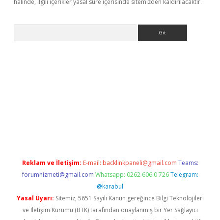
halinde, ilgili içerikler yasal süre içerisinde sitemizden kaldırılacaktır.
Arama
texper indir
elexbetgiris.org
Reklam ve İletişim:
E-mail:
backlinkpaneli@gmail.com
Teams:
forumhizmeti@gmail.com
Whatsapp: 0262 606 0 726
Telegram:
@karabul
Yasal Uyarı:
Sitemiz, 5651 Sayılı Kanun gereğince Bilgi Teknolojileri
ve İletişim Kurumu (BTK) tarafından onaylanmış bir Yer Sağlayıcı