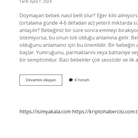
Tarih: Eylül 7, 2024
Doymayan bebek nasıl belli olur? Eğer kilo almıyorsa
(ortalama günde 4-6 defadan az) yeterli miktarda s
anlaşılır? Bebeğiniz bir süre sonra emmeyi bırakı
istemiyorsa, bu onun tok olduğu anlamına gelir. Be
olduğunu anlamanız için bu önemlidir. Bir bebeğin 
başlar. Yumruğunu, parmaklarını veya battaniye ve
bir semptomdur. Bazı bebekler çok sessizdir ve ilk a
Doymayan
Devamını okuyun
6 Yorum
Bebek
Ne
Yapar
https://isimyakala.com
https://kriptohabercisi.com.t