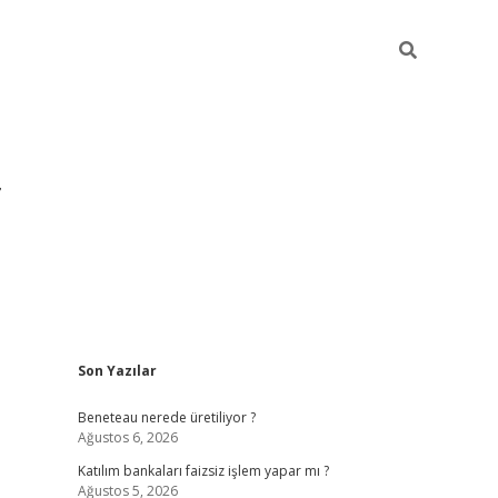
Sidebar
Son Yazılar
https://hiltonbet-giris.com/
betexper i
Beneteau nerede üretiliyor ?
Ağustos 6, 2026
Katılım bankaları faizsiz işlem yapar mı ?
Ağustos 5, 2026