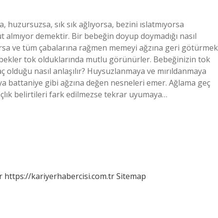
, huzursuzsa, sık sık ağlıyorsa, bezini ıslatmıyorsa
üt almıyor demektir. Bir bebeğin doyup doymadığı nasıl
yorsa ve tüm çabalarına rağmen memeyi ağzına geri götürmek
bekler tok olduklarında mutlu görünürler. Bebeğinizin tok
aç olduğu nasıl anlaşılır? Huysuzlanmaya ve mırıldanmaya
ya battaniye gibi ağzına değen nesneleri emer. Ağlama geç
çlık belirtileri fark edilmezse tekrar uyumaya…
r
https://kariyerhabercisi.com.tr
Sitemap