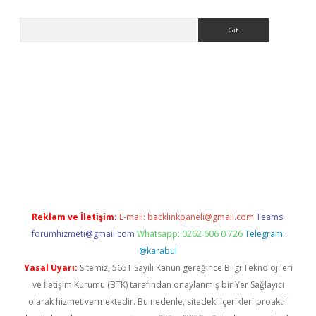
Arama
m/
betexper indir
elexbetgiris.org
Reklam ve İletişim:
E-mail:
backlinkpaneli@gmail.com
Teams:
forumhizmeti@gmail.com
Whatsapp: 0262 606 0 726
Telegram:
@karabul
Yasal Uyarı:
Sitemiz, 5651 Sayılı Kanun gereğince Bilgi Teknolojileri
ve İletişim Kurumu (BTK) tarafından onaylanmış bir Yer Sağlayıcı
olarak hizmet vermektedir. Bu nedenle, sitedeki içerikleri proaktif