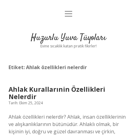
menüyü
Anasayfa
aç
Gizlilik Politikası
Huzurlu Yuva Tüyoları
Yasal Uyarı
Evine sıcaklık katan pratik fikirler!
Hakkımızda
Etiket:
Ahlak özellikleri nelerdir
Ahlak Kurallarınin Özellikleri
Nelerdir
Tarih: Ekim 25, 2024
Ahlak özellikleri nelerdir? Ahlak, insan özelliklerinin
ve alışkanlıklarının bütünüdür. Ahlaklı olmak, bir
kişinin iyi, doğru ve güzel davranması ve çirkin,