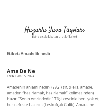
menüyü
Anasayfa
aç
Gizlilik Politikası
Huzurlu Yuva Tüyoları
Yasal Uyarı
Evine sıcaklık katan pratik fikirler!
Hakkımızda
Etiket:
Amadelik nedir
Ama De Ne
Tarih: Ekim 15, 2024
Amadenin anlamı nedir? (ﺁﻣﺎﺩﻩ) sıf. (Pers. āmāde,
āmāden “hazırlamak, hazırlamak” kelimesinden)
Hazır: “Senin emrindedir.” Tîğ-i cevrinle beni yok et,
her nefeste hazırım (Leskofçalı Galib). Amade ne