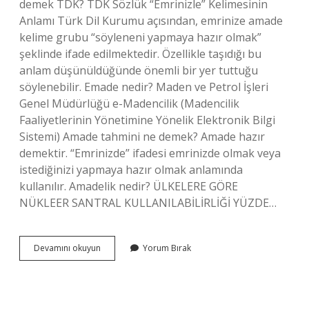
demek TDK? TDK Sözlük “Emrinizle” Kelimesinin
Anlamı Türk Dil Kurumu açısından, emrinize amade
kelime grubu “söyleneni yapmaya hazır olmak”
şeklinde ifade edilmektedir. Özellikle taşıdığı bu
anlam düşünüldüğünde önemli bir yer tuttuğu
söylenebilir. Emade nedir? Maden ve Petrol İşleri
Genel Müdürlüğü e-Madencilik (Madencilik
Faaliyetlerinin Yönetimine Yönelik Elektronik Bilgi
Sistemi) Amade tahmini ne demek? Amade hazır
demektir. “Emrinizde” ifadesi emrinizde olmak veya
istediğinizi yapmaya hazır olmak anlamında
kullanılır. Amadelik nedir? ÜLKELERE GÖRE
NÜKLEER SANTRAL KULLANILABİLİRLİĞİ YÜZDE…
Ama
Devamını okuyun
Yorum Bırak
De
Ne