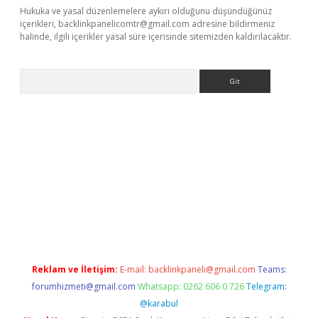
Hukuka ve yasal düzenlemelere aykırı olduğunu düşündüğünüz
içerikleri,
backlinkpanelicomtr@gmail.com
adresine bildirmeniz
halinde, ilgili içerikler yasal süre içerisinde sitemizden kaldırılacaktır.
Arama
etexper indir
elexbetgiris.org
Reklam ve İletişim:
E-mail:
backlinkpaneli@gmail.com
Teams:
forumhizmeti@gmail.com
Whatsapp: 0262 606 0 726
Telegram:
@karabul