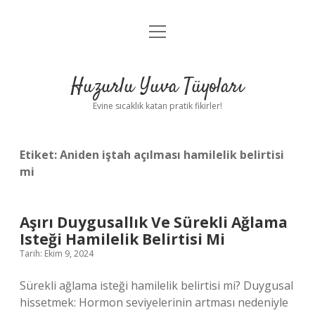
menüyü
Anasayfa
aç
Gizlilik Politikası
Huzurlu Yuva Tüyoları
Yasal Uyarı
Evine sıcaklık katan pratik fikirler!
Hakkımızda
Etiket:
Aniden iştah açılması hamilelik belirtisi
mi
Aşırı Duygusallık Ve Sürekli Ağlama
Isteği Hamilelik Belirtisi Mi
Tarih: Ekim 9, 2024
Sürekli ağlama isteği hamilelik belirtisi mi? Duygusal
hissetmek: Hormon seviyelerinin artması nedeniyle