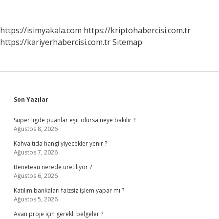
Sürekli
Ağlama
Isteği
https://isimyakala.com
https://kriptohabercisi.com.tr
Hamilelik
https://kariyerhabercisi.com.tr
Sitemap
Belirtisi
Mi
Sidebar
Son Yazılar
Süper ligde puanlar eşit olursa neye bakılır ?
Ağustos 8, 2026
Kahvaltıda hangi yiyecekler yenir ?
Ağustos 7, 2026
Beneteau nerede üretiliyor ?
Ağustos 6, 2026
Katılım bankaları faizsiz işlem yapar mı ?
Ağustos 5, 2026
Avan proje için gerekli belgeler ?