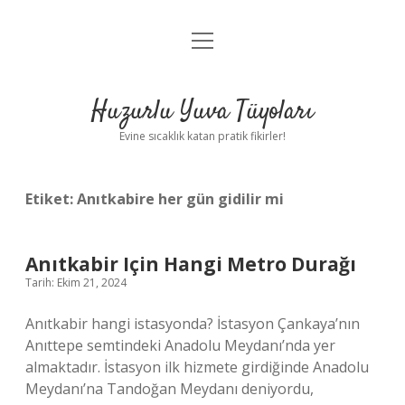
menüyü
Anasayfa
aç
Gizlilik Politikası
Huzurlu Yuva Tüyoları
Yasal Uyarı
Evine sıcaklık katan pratik fikirler!
Hakkımızda
Etiket:
Anıtkabire her gün gidilir mi
Anıtkabir Için Hangi Metro Durağı
Tarih: Ekim 21, 2024
Anıtkabir hangi istasyonda? İstasyon Çankaya’nın
Anıttepe semtindeki Anadolu Meydanı’nda yer
almaktadır. İstasyon ilk hizmete girdiğinde Anadolu
Meydanı’na Tandoğan Meydanı deniyordu,