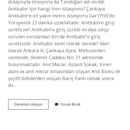
dolayısıyla istasyona da Tandoğan adı verildi.
Anıtkabir için hangi tren istasyonu? Çankaya
Anıtkabir’e en yakın metro istasyonu Gar (Yht)’dır.
Yürüyerek 23 dakika uzaklıktadır. Anitkabire giriş
ücretli mi? Anıtkabir’e giriş ücretli mi diye sıkça
sorulan sorulardan biri de Anıtkabir’e giriş
ücretsizdir. Anıtkabir semt olarak nerede? İdari
olarak Ankara ili, Çankaya ilçesi, Mebusevleri
semtinde, Akdeniz Caddesi No: 31 adresinde
bulunmaktadır. Anıt Mezar; Aslanlı Sokak, tören
alanı ve anıt mezar binasından oluşan Anıt Bloku ile
çeşitli bitkilerden oluşan Barış Parkı olmak üzere
iki…
Anıtkabir
Devamını okuyun
Yorum Bırak
Için
Hangi
Metro
Durağı