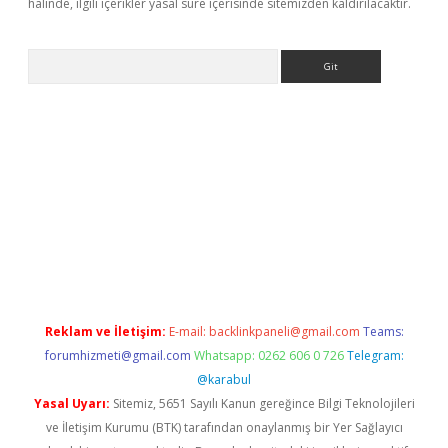
halinde, ilgili içerikler yasal süre içerisinde sitemizden kaldırılacaktır.
Arama
etexper indir
elexbetgiris.org
Reklam ve İletişim:
E-mail:
backlinkpaneli@gmail.com
Teams:
forumhizmeti@gmail.com
Whatsapp: 0262 606 0 726
Telegram:
@karabul
Yasal Uyarı:
Sitemiz, 5651 Sayılı Kanun gereğince Bilgi Teknolojileri
ve İletişim Kurumu (BTK) tarafından onaylanmış bir Yer Sağlayıcı