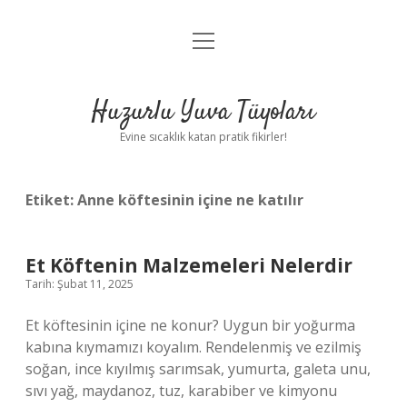
menüyü
Anasayfa
aç
Gizlilik Politikası
Huzurlu Yuva Tüyoları
Yasal Uyarı
Evine sıcaklık katan pratik fikirler!
Hakkımızda
Etiket:
Anne köftesinin içine ne katılır
Et Köftenin Malzemeleri Nelerdir
Tarih: Şubat 11, 2025
Et köftesinin içine ne konur? Uygun bir yoğurma
kabına kıymamızı koyalım. Rendelenmiş ve ezilmiş
soğan, ince kıyılmış sarımsak, yumurta, galeta unu,
sıvı yağ, maydanoz, tuz, karabiber ve kimyonu