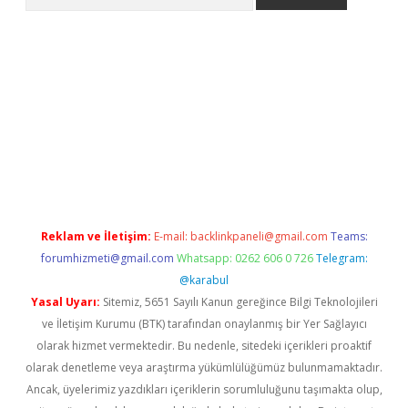
-giris.com/
betexper indir
elexbetgiris.org
Reklam ve İletişim:
E-mail:
backlinkpaneli@gmail.com
Teams:
forumhizmeti@gmail.com
Whatsapp: 0262 606 0 726
Telegram:
@karabul
Yasal Uyarı:
Sitemiz, 5651 Sayılı Kanun gereğince Bilgi Teknolojileri
ve İletişim Kurumu (BTK) tarafından onaylanmış bir Yer Sağlayıcı
olarak hizmet vermektedir. Bu nedenle, sitedeki içerikleri proaktif
olarak denetleme veya araştırma yükümlülüğümüz bulunmamaktadır.
Ancak, üyelerimiz yazdıkları içeriklerin sorumluluğunu taşımakta olup,