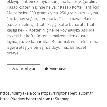
ekleyip malzemeler iyice karışana kadar yoğuralım.
Kasap köftenin içinde ne var? Kasap Köfte Tarifi İçin
Malzemeler: 500 gram kıyma, 250 gram kuzu kıyma,
1 orta boy soğan, 1 yumurta, 2 dilim bayat ekmek
(sütle ıslatılmış), 1 tatlı kaşığı köfte baharatı, 1 tatlı
kaşığı kekik. Köftenin içine ne koymalıyız? Aslında
lezzetli bir köfte üç temel malzemeden oluşur:
kıyma, tuz ve baharatlar. Bu üç malzeme tek başına
ızgara ateşiyle birleşince doyulmaz bir lezzet
ortaya…
Et
Devamını okuyun
Yorum Bırak
Köftenin
Malzemeleri
Nelerdir
https://isimyakala.com
https://kriptohabercisi.com.tr
https://kariyerhabercisi.com.tr
Sitemap