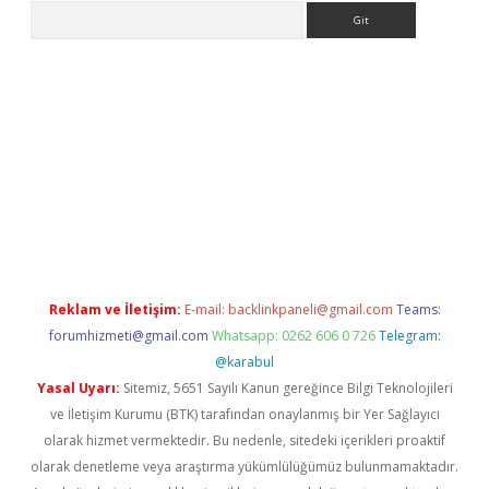
Arama
etexper indir
elexbetgiris.org
Reklam ve İletişim:
E-mail:
backlinkpaneli@gmail.com
Teams:
forumhizmeti@gmail.com
Whatsapp: 0262 606 0 726
Telegram:
@karabul
Yasal Uyarı:
Sitemiz, 5651 Sayılı Kanun gereğince Bilgi Teknolojileri
ve İletişim Kurumu (BTK) tarafından onaylanmış bir Yer Sağlayıcı
olarak hizmet vermektedir. Bu nedenle, sitedeki içerikleri proaktif
olarak denetleme veya araştırma yükümlülüğümüz bulunmamaktadır.