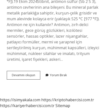
°F]).19 Ekim 2024Stibnit, antimon sülfür (Sb 2 S 3),
antimon cevherinin ana bileşeni. Bu mineral parlak
metalik parlaklığa sahiptir, kurşun-çelik grisidir ve
mum alevinde kolayca erir (yaklaşık 525 °C [977 °F]).
Antimon ne için kullanılır? Antimon, zırh delici
mermiler, gece görüş gözlükleri, kızılötesi
sensörler, hassas optikler, lazer nişangahlar,
patlayıcı formüller, mermi ve şarapnel için
sertleştirilmiş kurşun, mühimmat kapsülleri, izleyici
mühimmat, nükleer silahlar ve imalatı, trityum
üretimi, işaret fişekleri, askeri…
Antimon
Devamını okuyun
Yorum Bırak
Sülfür
Nedir
https://isimyakala.com
https://kriptohabercisi.com.tr
https://kariyerhabercisi.com.tr
Sitemap