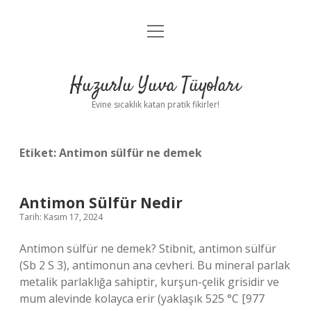
menüyü
Anasayfa
aç
Gizlilik Politikası
Huzurlu Yuva Tüyoları
Yasal Uyarı
Evine sıcaklık katan pratik fikirler!
Hakkımızda
Etiket:
Antimon sülfür ne demek
Antimon Sülfür Nedir
Tarih: Kasım 17, 2024
Antimon sülfür ne demek? Stibnit, antimon sülfür
(Sb 2 S 3), antimonun ana cevheri. Bu mineral parlak
metalik parlaklığa sahiptir, kurşun-çelik grisidir ve
mum alevinde kolayca erir (yaklaşık 525 °C [977