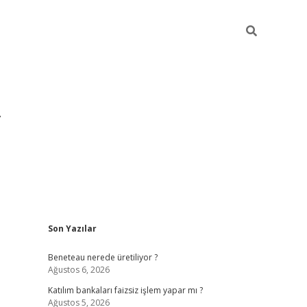
Sidebar
Son Yazılar
https://hiltonbet-giris.com/
betexper i
Beneteau nerede üretiliyor ?
Ağustos 6, 2026
Katılım bankaları faizsiz işlem yapar mı ?
Ağustos 5, 2026