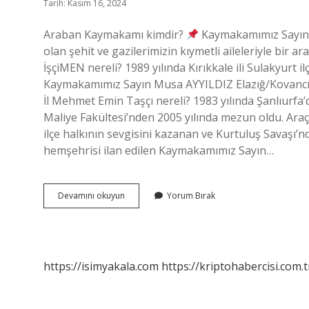
Tarih: Kasım 16, 2024
Araban Kaymakamı kimdir?
Kaymakamımız Sayın 
olan şehit ve gazilerimizin kıymetli aileleriyle bir
İşçiMEN nereli? 1989 yılında Kırıkkale ili Sulakyur
Kaymakamımız Sayın Musa AYYILDIZ Elazığ/Kovancıl
İl Mehmet Emin Taşçı nereli? 1983 yılında Şanlıurfa’
Maliye Fakültesi’nden 2005 yılında mezun oldu. Ara
ilçe halkının sevgisini kazanan ve Kurtuluş Savaşı’n
hemşehrisi ilan edilen Kaymakamımız Sayın…
Araban
Devamını okuyun
Yorum Bırak
Kaymakamı
Nereli
https://isimyakala.com
https://kriptohabercisi.com.t