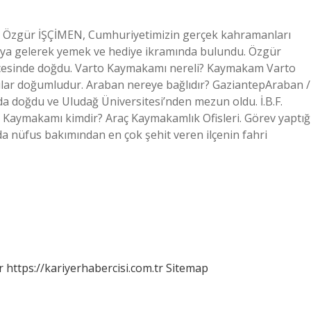
Özgür İŞÇİMEN, Cumhuriyetimizin gerçek kahramanları
 araya gelerek yemek ve hediye ikramında bulundu. Özgür
t ilçesinde doğdu. Varto Kaymakamı nereli? Kaymakam Varto
ar doğumludur. Araban nereye bağlıdır? GaziantepAraban /
da doğdu ve Uludağ Üniversitesi’nden mezun oldu. İ.B.F.
ç Kaymakamı kimdir? Araç Kaymakamlık Ofisleri. Görev yaptığ
da nüfus bakımından en çok şehit veren ilçenin fahri
r
https://kariyerhabercisi.com.tr
Sitemap