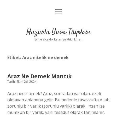
menüyü
Anasayfa
aç
Gizlilik Politikası
Huzurlu Yuva Tüyoları
Yasal Uyarı
Evine sıcaklık katan pratik fikirler!
Hakkımızda
Etiket:
Araz nitelik ne demek
Araz Ne Demek Mantık
Tarih: Ekim 26, 2024
Araz nedir örnek? Araz, sonradan var olan, ezeli
olmayan anlamına gelir. Bu nedenle tasavvufta Allah
zorunlu bir varlık (zorunlu varlık) olarak, insan ise
mümkün bir varlık, yani tesadüf olarak tanımlanır.