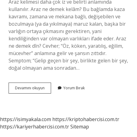
Araz kelimesi daha çok iz ve belirti anlamında
kullanılır. Araz ne demek kelâm? Bu bağlamda kaza
kavramı, zamana ve mekana bağlı, değişebilen ve
bozulmaya (ya da yıkılmaya) maruz kalan, başka bir
varlığın ortaya çıkmasını gerektiren, yani
kendiliğinden var olmayan varlıkları ifade eder. Araz
ne demek dîn? Cevher; “Öz, köken, yaratılış, eğilim,
mücevher” anlamına gelir ve şansın zıttıdır.
Semptom; “Gelip geçen bir şey, birlikte gelen bir şey,
doğal olmayan ama sonradan…
Araz
Devamını okuyun
Yorum Bırak
Ne
Demek
Mantık
https://isimyakala.com
https://kriptohabercisi.com.tr
https://kariyerhabercisi.com.tr
Sitemap