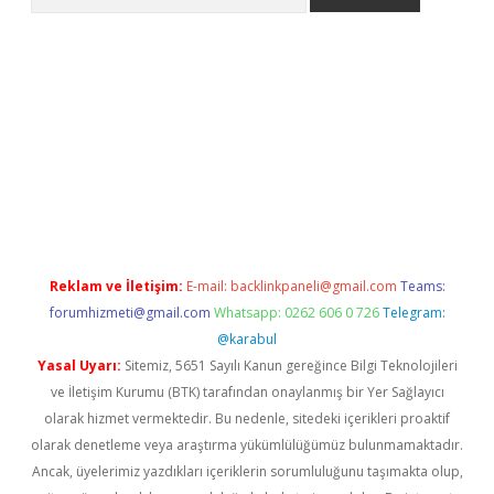
etexper indir
elexbetgiris.org
Reklam ve İletişim:
E-mail:
backlinkpaneli@gmail.com
Teams:
forumhizmeti@gmail.com
Whatsapp: 0262 606 0 726
Telegram:
@karabul
Yasal Uyarı:
Sitemiz, 5651 Sayılı Kanun gereğince Bilgi Teknolojileri
ve İletişim Kurumu (BTK) tarafından onaylanmış bir Yer Sağlayıcı
olarak hizmet vermektedir. Bu nedenle, sitedeki içerikleri proaktif
olarak denetleme veya araştırma yükümlülüğümüz bulunmamaktadır.
Ancak, üyelerimiz yazdıkları içeriklerin sorumluluğunu taşımakta olup,