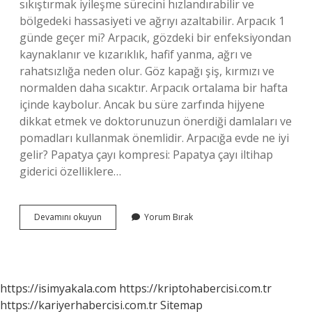
sıkıştırmak iyileşme sürecini hızlandırabilir ve
bölgedeki hassasiyeti ve ağrıyı azaltabilir. Arpacık 1
günde geçer mi? Arpacık, gözdeki bir enfeksiyondan
kaynaklanır ve kızarıklık, hafif yanma, ağrı ve
rahatsızlığa neden olur. Göz kapağı şiş, kırmızı ve
normalden daha sıcaktır. Arpacık ortalama bir hafta
içinde kaybolur. Ancak bu süre zarfında hijyene
dikkat etmek ve doktorunuzun önerdiği damlaları ve
pomadları kullanmak önemlidir. Arpacığa evde ne iyi
gelir? Papatya çayı kompresi: Papatya çayı iltihap
giderici özelliklere…
Arpacık
Devamını okuyun
Yorum Bırak
En
Çabuk
Nasıl
Geçer
https://isimyakala.com
https://kriptohabercisi.com.tr
https://kariyerhabercisi.com.tr
Sitemap