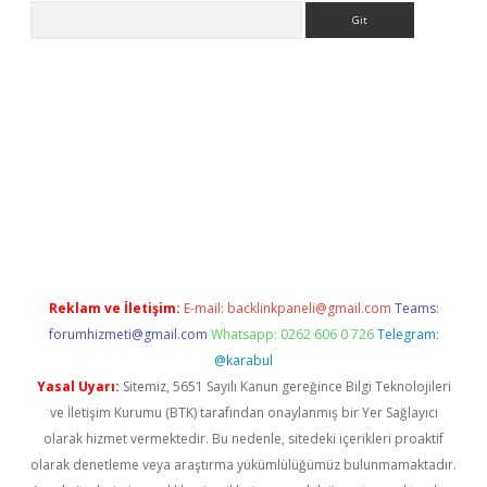
Arama
etexper indir
elexbetgiris.org
Reklam ve İletişim:
E-mail:
backlinkpaneli@gmail.com
Teams:
forumhizmeti@gmail.com
Whatsapp: 0262 606 0 726
Telegram:
@karabul
Yasal Uyarı:
Sitemiz, 5651 Sayılı Kanun gereğince Bilgi Teknolojileri
ve İletişim Kurumu (BTK) tarafından onaylanmış bir Yer Sağlayıcı
olarak hizmet vermektedir. Bu nedenle, sitedeki içerikleri proaktif
olarak denetleme veya araştırma yükümlülüğümüz bulunmamaktadır.