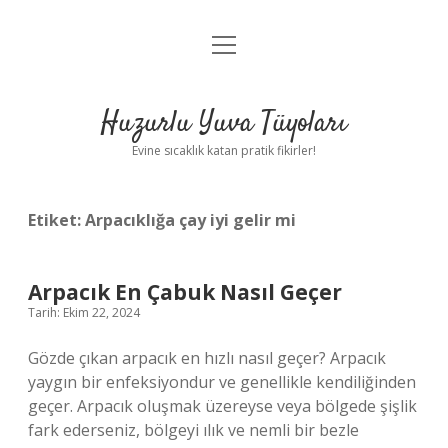
menüyü
Anasayfa
aç
Gizlilik Politikası
Huzurlu Yuva Tüyoları
Yasal Uyarı
Evine sıcaklık katan pratik fikirler!
Hakkımızda
Etiket:
Arpacıklığa çay iyi gelir mi
Arpacık En Çabuk Nasıl Geçer
Tarih: Ekim 22, 2024
Gözde çıkan arpacık en hızlı nasıl geçer? Arpacık
yaygın bir enfeksiyondur ve genellikle kendiliğinden
geçer. Arpacık oluşmak üzereyse veya bölgede şişlik
fark ederseniz, bölgeyi ılık ve nemli bir bezle