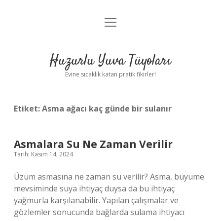
menüyü
Anasayfa
aç
Gizlilik Politikası
Huzurlu Yuva Tüyoları
Yasal Uyarı
Evine sıcaklık katan pratik fikirler!
Hakkımızda
Etiket:
Asma ağacı kaç günde bir sulanır
Asmalara Su Ne Zaman Verilir
Tarih: Kasım 14, 2024
Üzüm asmasına ne zaman su verilir? Asma, büyüme
mevsiminde suya ihtiyaç duysa da bu ihtiyaç
yağmurla karşılanabilir. Yapılan çalışmalar ve
gözlemler sonucunda bağlarda sulama ihtiyacı