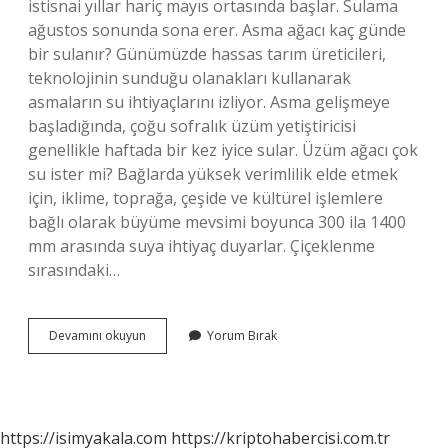
istisnai yıllar hariç mayıs ortasında başlar. Sulama
ağustos sonunda sona erer. Asma ağacı kaç günde
bir sulanır? Günümüzde hassas tarım üreticileri,
teknolojinin sunduğu olanakları kullanarak
asmaların su ihtiyaçlarını izliyor. Asma gelişmeye
başladığında, çoğu sofralık üzüm yetiştiricisi
genellikle haftada bir kez iyice sular. Üzüm ağacı çok
su ister mi? Bağlarda yüksek verimlilik elde etmek
için, iklime, toprağa, çeşide ve kültürel işlemlere
bağlı olarak büyüme mevsimi boyunca 300 ila 1400
mm arasında suya ihtiyaç duyarlar. Çiçeklenme
sırasındaki…
Asmalara
Devamını okuyun
Yorum Bırak
Su
Ne
Zaman
Verilir
https://isimyakala.com
https://kriptohabercisi.com.tr