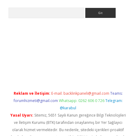
Arama
texper indir
elexbetgiris.org
Reklam ve İletişim:
E-mail:
backlinkpaneli@gmail.com
Teams:
forumhizmeti@gmail.com
Whatsapp: 0262 606 0 726
Telegram:
@karabul
Yasal Uyarı:
Sitemiz, 5651 Sayılı Kanun gereğince Bilgi Teknolojileri
ve İletişim Kurumu (BTK) tarafından onaylanmış bir Yer Sağlayıcı
olarak hizmet vermektedir. Bu nedenle, sitedeki içerikleri proaktif