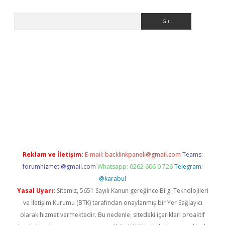
Arama
etexper indir
elexbetgiris.org
Reklam ve İletişim:
E-mail:
backlinkpaneli@gmail.com
Teams:
forumhizmeti@gmail.com
Whatsapp: 0262 606 0 726
Telegram:
@karabul
Yasal Uyarı:
Sitemiz, 5651 Sayılı Kanun gereğince Bilgi Teknolojileri
ve İletişim Kurumu (BTK) tarafından onaylanmış bir Yer Sağlayıcı
olarak hizmet vermektedir. Bu nedenle, sitedeki içerikleri proaktif