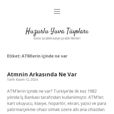
menüyü
Anasayfa
aç
Gizlilik Politikası
Huzurlu Yuva Tüyoları
Yasal Uyarı
Evine sıcaklık katan pratik fikirler!
Hakkımızda
Etiket:
ATMlerin içinde ne var
Atmnin Arkasında Ne Var
Tarih: Kasım 12, 2024
ATM’lerin içinde ne var? Türkiye’de ilk kez 1982
yılında İş Bankası tarafından kullanılmıştır. ATM’ler;
kart okuyucu, klavye, hoparlör, ekran, yazıcı ve para
yatırma/çekme cihazı olmak üzere altı ana cihazdan