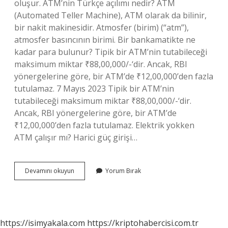
oluşur. ATM’nin Türkçe açılımı nedir? ATM
(Automated Teller Machine), ATM olarak da bilinir,
bir nakit makinesidir. Atmosfer (birim) (“atm”),
atmosfer basıncının birimi. Bir bankamatikte ne
kadar para bulunur? Tipik bir ATM’nin tutabileceği
maksimum miktar ₹88,00,000/-‘dir. Ancak, RBI
yönergelerine göre, bir ATM’de ₹12,00,000’den fazla
tutulamaz. 7 Mayıs 2023 Tipik bir ATM’nin
tutabileceği maksimum miktar ₹88,00,000/-‘dir.
Ancak, RBI yönergelerine göre, bir ATM’de
₹12,00,000’den fazla tutulamaz. Elektrik yokken
ATM çalışır mı? Harici güç girişi…
Atmnin
Devamını okuyun
Yorum Bırak
Arkasında
Ne
Var
https://isimyakala.com
https://kriptohabercisi.com.tr