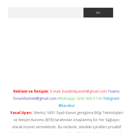
Arama
/
betexper indir
elexbetgiris.org
Reklam ve İletişim:
E-mail:
backlinkpaneli@gmail.com
Teams:
forumhizmeti@gmail.com
Whatsapp: 0262 606 0 726
Telegram:
@karabul
Yasal Uyarı:
Sitemiz, 5651 Sayılı Kanun gereğince Bilgi Teknolojileri
ve İletişim Kurumu (BTK) tarafından onaylanmış bir Yer Sağlayıcı
olarak hizmet vermektedir. Bu nedenle, sitedeki içerikleri proaktif