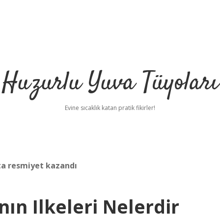
Huzurlu Yuva Tüyoları
Evine sıcaklık katan pratik fikirler!
ta resmiyet kazandı
n Ilkeleri Nelerdir