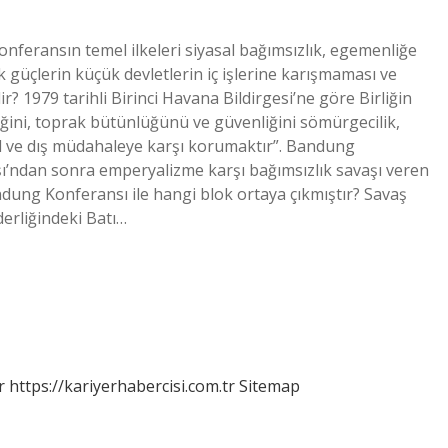
nferansın temel ilkeleri siyasal bağımsızlık, egemenliğe
ük güçlerin küçük devletlerin iç işlerine karışmaması ve
dir? 1979 tarihli Birinci Havana Bildirgesi’ne göre Birliğin
liğini, toprak bütünlüğünü ve güvenliğini sömürgecilik,
 işgal ve dış müdahaleye karşı korumaktır”. Bandung
şı’ndan sonra emperyalizme karşı bağımsızlık savaşı veren
dung Konferansı ile hangi blok ortaya çıkmıştır? Savaş
erliğindeki Batı…
r
https://kariyerhabercisi.com.tr
Sitemap