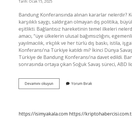
Tarih: Ocak 15, 2025
Bandung Konferansında alınan kararlar nelerdir? Ko
karşılıklı saygı, saldırgan olmayan dış politika, büy
eşitlikti. Bağlantısız hareketinin temel ilkeleri neler
amacı, “üye ülkelerin ulusal bağımsızlığını, egemen
yayılmacılık, ırkçılık ve her türlü dış baskı, istila,
Konferansı’na Türkiye katıldı mı? İkinci Dünya Sava
Türkiye de Bandung Konferansı’na davet edildi. Ban
sonrasında ortaya çıkan Soğuk Savaş süreci, ABD lid
Bandung
Devamını okuyun
Yorum Bırak
Konferansının
Ilkeleri
Nelerdir
https://isimyakala.com
https://kriptohabercisi.com.t