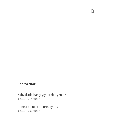
Sidebar
Son Yazılar
https://hiltonbet-giris.com/
betexper i
Kahvaltıda hangi yiyecekler yenir ?
Ağustos 7, 2026
Beneteau nerede üretiliyor ?
Ağustos 6, 2026