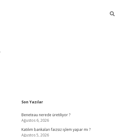
Sidebar
Son Yazılar
https://hiltonbet-giris.com/
betexper 
Beneteau nerede üretiliyor ?
Ağustos 6, 2026
Katılım bankaları faizsiz işlem yapar mı ?
Ağustos 5, 2026