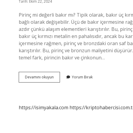
Tarih: Ekim 22, 2024
Pirinç mi değerli bakır mı? Tipik olarak, bakır üç kır
bağlı olarak değişebilir. Üçü de bakır içermesine r
azdır çünkü alaşım elementleri karıştırılır. Bu, pir
bakır üç kırmızı metalin en pahalısıdır, ancak bu karş
içermesine rağmen, pirinç ve bronzdaki oran saf ba
karıştırılır. Bu, pirinç ve bronzun maliyetini düşürür. 
temel fark, pirincin bakır ve çinkonun…
Pirinç
Devamını okuyun
Yorum Bırak
Mi
Daha
Değerli
Bakır
Mı
https://isimyakala.com
https://kriptohabercisi.com.t