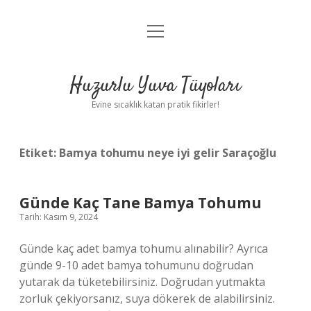
menüyü
Anasayfa
aç
Gizlilik Politikası
Huzurlu Yuva Tüyoları
Yasal Uyarı
Evine sıcaklık katan pratik fikirler!
Hakkımızda
Etiket:
Bamya tohumu neye iyi gelir Saraçoğlu
Günde Kaç Tane Bamya Tohumu
Tarih: Kasım 9, 2024
Günde kaç adet bamya tohumu alınabilir? Ayrıca
günde 9-10 adet bamya tohumunu doğrudan
yutarak da tüketebilirsiniz. Doğrudan yutmakta
zorluk çekiyorsanız, suya dökerek de alabilirsiniz.