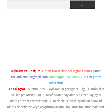
Arama
etexper indir
elexbetgiris.org
Reklam ve İletişim:
E-mail:
backlinkpaneli@gmail.com
Teams:
forumhizmeti@gmail.com
Whatsapp: 0262 606 0 726
Telegram:
@karabul
Yasal Uyarı:
Sitemiz, 5651 Sayılı Kanun gereğince Bilgi Teknolojileri
ve İletişim Kurumu (BTK) tarafından onaylanmış bir Yer Sağlayıcı
olarak hizmet vermektedir. Bu nedenle, sitedeki içerikleri proaktif
olarak denetleme veya araştırma yükümlülüğümüz bulunmamaktadır.