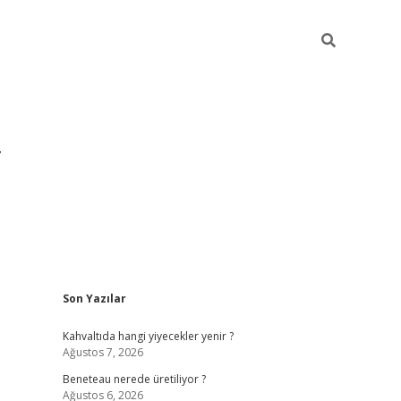
Sidebar
Son Yazılar
https://hiltonbet-giris.com/
betexper i
Kahvaltıda hangi yiyecekler yenir ?
Ağustos 7, 2026
Beneteau nerede üretiliyor ?
Ağustos 6, 2026