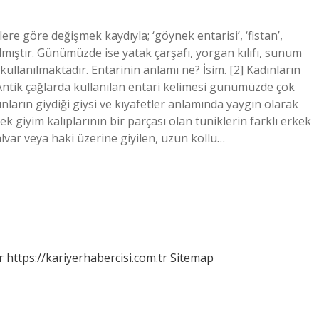
re göre değişmek kaydıyla; ‘göynek entarisi’, ‘fistan’,
ar almıştır. Günümüzde ise yatak çarşafı, yorgan kılıfı, sunum
kullanılmaktadır. Entarinin anlamı ne? İsim. [2] Kadınların
? Antik çağlarda kullanılan entari kelimesi günümüzde çok
nların giydiği giysi ve kıyafetler anlamında yaygın olarak
 giyim kalıplarının bir parçası olan tuniklerin farklı erkek
şalvar veya haki üzerine giyilen, uzun kollu…
r
https://kariyerhabercisi.com.tr
Sitemap