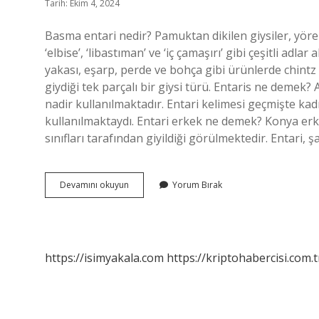
Tarih: Ekim 4, 2024
Basma entari nedir? Pamuktan dikilen giysiler, yörele
‘elbise’, ‘libastıman’ ve ‘iç çamaşırı’ gibi çeşitli adl
yakası, eşarp, perde ve bohça gibi ürünlerde chintz 
giydiği tek parçalı bir giysi türü. Entaris ne demek
nadir kullanılmaktadır. Entari kelimesi geçmişte kadı
kullanılmaktaydı. Entari erkek ne demek? Konya erkek
sınıfları tarafından giyildiği görülmektedir. Entari, 
Basma
Devamını okuyun
Yorum Bırak
Entari
Ne
Demek
https://isimyakala.com
https://kriptohabercisi.com.t