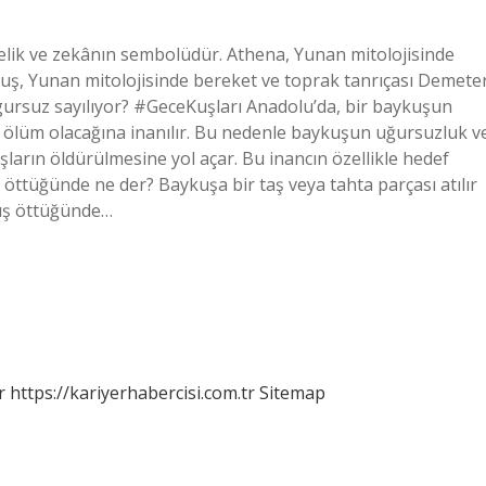
gelik ve zekânın sembolüdür. Athena, Yunan mitolojisinde
ykuş, Yunan mitolojisinde bereket ve toprak tanrıçası Demete
ugursuz sayılıyor? #GeceKuşları Anadolu’da, bir baykuşun
ölüm olacağına inanılır. Bu nedenle baykuşun uğursuzluk v
şların öldürülmesine yol açar. Bu inancın özellikle hedef
öttüğünde ne der? Baykuşa bir taş veya tahta parçası atılır
kuş öttüğünde…
r
https://kariyerhabercisi.com.tr
Sitemap