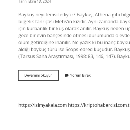
Tarih: Ekim 13, 2024
Baykuş neyi temsil ediyor? Baykuş, Athena gibi bil
bilgelik tanrıçası Metis’in kızıdır. Aynı zamanda ba
için kurbanlık bir kuş olarak anılır. Baykuş neden 
gece bir evin bahçesinde ötmesi durumunda o evde 
ölüm getirdiğine inanılır. Ne yazık ki bu inanç bayku
aldığı baykuş türü ise Scops-eared kuşudur. Baykuş 
(Tarsus Saha Araştırması, 1998: 83, 146, 147). Bay
Baykuş
Devamını okuyun
Yorum Bırak
Dinen
Ne
Anlama
Gelir
https://isimyakala.com
https://kriptohabercisi.com.t