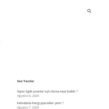
Sidebar
Son Yazılar
https://hiltonbet-giris.com/
betexper i
Süper ligde puanlar eşit olursa neye bakılır ?
Ağustos 8, 2026
Kahvaltıda hangi yiyecekler yenir ?
Ağustos 7, 2026