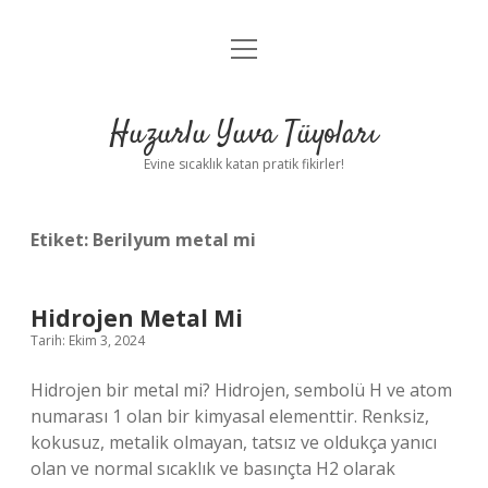
menüyü
Anasayfa
aç
Gizlilik Politikası
Huzurlu Yuva Tüyoları
Yasal Uyarı
Evine sıcaklık katan pratik fikirler!
Hakkımızda
Etiket:
Berilyum metal mi
Hidrojen Metal Mi
Tarih: Ekim 3, 2024
Hidrojen bir metal mi? Hidrojen, sembolü H ve atom
numarası 1 olan bir kimyasal elementtir. Renksiz,
kokusuz, metalik olmayan, tatsız ve oldukça yanıcı
olan ve normal sıcaklık ve basınçta H2 olarak