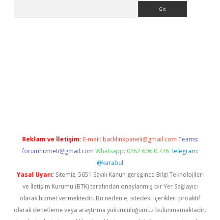
Arama
texper indir
elexbetgiris.org
Reklam ve İletişim:
E-mail:
backlinkpaneli@gmail.com
Teams:
forumhizmeti@gmail.com
Whatsapp: 0262 606 0 726
Telegram:
@karabul
Yasal Uyarı:
Sitemiz, 5651 Sayılı Kanun gereğince Bilgi Teknolojileri
ve İletişim Kurumu (BTK) tarafından onaylanmış bir Yer Sağlayıcı
olarak hizmet vermektedir. Bu nedenle, sitedeki içerikleri proaktif
olarak denetleme veya araştırma yükümlülüğümüz bulunmamaktadır.