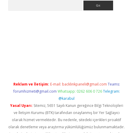
Arama
s.com/
betexper indir
elexbetgiris.org
Reklam ve İletişim:
E-mail:
backlinkpaneli@gmail.com
Teams:
forumhizmeti@gmail.com
Whatsapp: 0262 606 0 726
Telegram:
@karabul
Yasal Uyarı:
Sitemiz, 5651 Sayılı Kanun gereğince Bilgi Teknolojileri
ve İletişim Kurumu (BTK) tarafından onaylanmış bir Yer Sağlayıcı
olarak hizmet vermektedir. Bu nedenle, sitedeki içerikleri proaktif
olarak denetleme veya araştırma yükümlülüğümüz bulunmamaktadır.