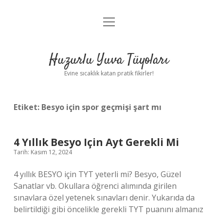
menüyü
Anasayfa
aç
Gizlilik Politikası
Huzurlu Yuva Tüyoları
Yasal Uyarı
Evine sıcaklık katan pratik fikirler!
Hakkımızda
Etiket:
Besyo için spor geçmişi şart mı
4 Yıllık Besyo Için Ayt Gerekli Mi
Tarih: Kasım 12, 2024
4 yıllık BESYO için TYT yeterli mi? Besyo, Güzel
Sanatlar vb. Okullara öğrenci alımında girilen
sınavlara özel yetenek sınavları denir. Yukarıda da
belirtildiği gibi öncelikle gerekli TYT puanını almanız