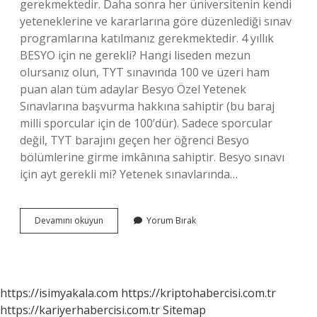
gerekmektedir. Daha sonra her üniversitenin kendi
yeteneklerine ve kararlarına göre düzenlediği sınav
programlarına katılmanız gerekmektedir. 4 yıllık
BESYO için ne gerekli? Hangi liseden mezun
olursanız olun, TYT sınavında 100 ve üzeri ham
puan alan tüm adaylar Besyo Özel Yetenek
Sınavlarına başvurma hakkına sahiptir (bu baraj
milli sporcular için de 100’dür). Sadece sporcular
değil, TYT barajını geçen her öğrenci Besyo
bölümlerine girme imkânına sahiptir. Besyo sınavı
için ayt gerekli mi? Yetenek sınavlarında…
4
Devamını okuyun
Yorum Bırak
Yıllık
Besyo
Için
Ayt
Gerekli
https://isimyakala.com
https://kriptohabercisi.com.tr
Mi
https://kariyerhabercisi.com.tr
Sitemap