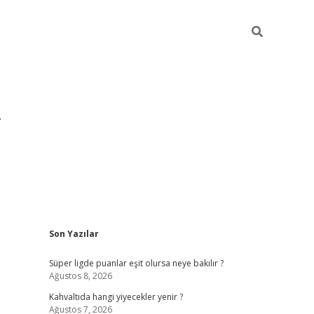
Sidebar
Son Yazılar
https://hiltonbet-giris.com/
betexper i
Süper ligde puanlar eşit olursa neye bakılır ?
Ağustos 8, 2026
Kahvaltıda hangi yiyecekler yenir ?
Ağustos 7, 2026