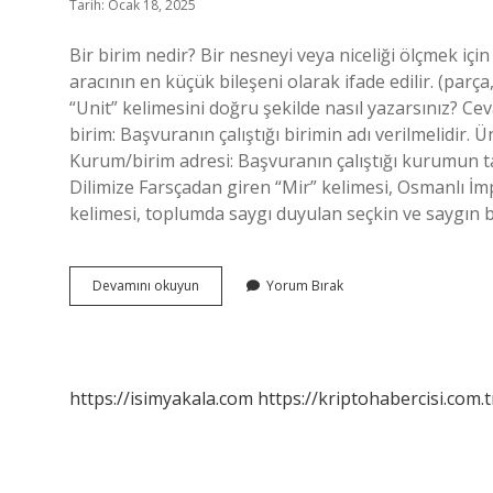
Tarih: Ocak 18, 2025
Bir birim nedir? Bir nesneyi veya niceliği ölçmek içi
aracının en küçük bileşeni olarak ifade edilir. (parç
“Unit” kelimesini doğru şekilde nasıl yazarsınız? Cev
birim: Başvuranın çalıştığı birimin adı verilmelidir
Kurum/birim adresi: Başvuranın çalıştığı kurumun ta
Dilimize Farsçadan giren “Mir” kelimesi, Osmanlı İmp
kelimesi, toplumda saygı duyulan seçkin ve saygın bir 
Birim
Devamını okuyun
Yorum Bırak
Ne
Anlamına
Gelir
https://isimyakala.com
https://kriptohabercisi.com.t