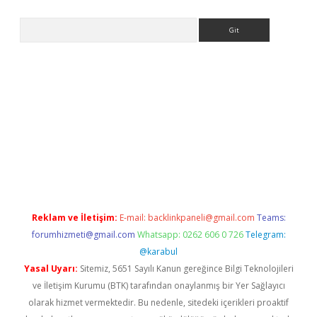
Arama
etexper indir
elexbetgiris.org
Reklam ve İletişim:
E-mail:
backlinkpaneli@gmail.com
Teams:
forumhizmeti@gmail.com
Whatsapp: 0262 606 0 726
Telegram:
@karabul
Yasal Uyarı:
Sitemiz, 5651 Sayılı Kanun gereğince Bilgi Teknolojileri
ve İletişim Kurumu (BTK) tarafından onaylanmış bir Yer Sağlayıcı
olarak hizmet vermektedir. Bu nedenle, sitedeki içerikleri proaktif