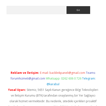
Arama
etexper indir
elexbetgiris.org
Reklam ve İletişim:
E-mail:
backlinkpaneli@gmail.com
Teams:
forumhizmeti@gmail.com
Whatsapp: 0262 606 0 726
Telegram:
@karabul
Yasal Uyarı:
Sitemiz, 5651 Sayılı Kanun gereğince Bilgi Teknolojileri
ve İletişim Kurumu (BTK) tarafından onaylanmış bir Yer Sağlayıcı
olarak hizmet vermektedir. Bu nedenle, sitedeki içerikleri proaktif