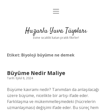
menüyü
Anasayfa
aç
Gizlilik Politikası
Huzurlu Yuva Tüyoları
Yasal Uyarı
Evine sıcaklık katan pratik fikirler!
Hakkımızda
Etiket:
Biyoloji büyüme ne demek
Büyüme Nedir Maliye
Tarih: Eylül 8, 2024
Büyüme kavramı nedir? Tanımdan da anlaşılacağı
üzere büyüme, nicelikte bir artışı ifade eder.
Farklılaşma ve mükemmelleşmedeki (hücrelerin
uzmanlaşması) değişimi ifade eder. Bu süreç hem