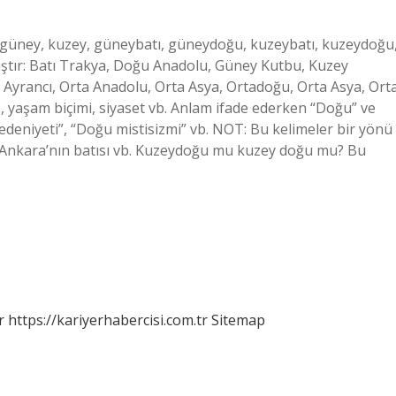
u, güney, kuzey, güneybatı, güneydoğu, kuzeybatı, kuzeydoğu
zılmıştır: Batı Trakya, Doğu Anadolu, Güney Kutbu, Kuzey
Ayrancı, Orta Anadolu, Orta Asya, Ortadoğu, Orta Asya, Ort
e, yaşam biçimi, siyaset vb. Anlam ifade ederken “Doğu” ve
ı medeniyeti”, “Doğu mistisizmi” vb. NOT: Bu kelimeler bir yönü
u, Ankara’nın batısı vb. Kuzeydoğu mu kuzey doğu mu? Bu
r
https://kariyerhabercisi.com.tr
Sitemap