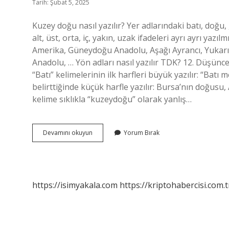
Tarih: Şubat 5, 2025
Kuzey doğu nasıl yazılır? Yer adlarındaki batı, doğ
alt, üst, orta, iç, yakın, uzak ifadeleri ayrı ayrı ya
Amerika, Güneydoğu Anadolu, Aşağı Ayrancı, Yukarı 
Anadolu, … Yön adları nasıl yazılır TDK? 12. Düşünc
“Batı” kelimelerinin ilk harfleri büyük yazılır: “Bat
belirttiğinde küçük harfle yazılır: Bursa’nın doğus
kelime sıklıkla “kuzeydoğu” olarak yanlış…
Kuzey
Devamını okuyun
Yorum Bırak
Doğu
Nasil
Yazılır
Tdk
https://isimyakala.com
https://kriptohabercisi.com.t