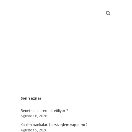
Sidebar
Son Yazılar
https://hiltonbet-giris.c
Beneteau nerede üretiliyor ?
Ağustos 6, 2026
Katılım bankaları faizsiz işlem yapar mı ?
Ağustos 5, 2026