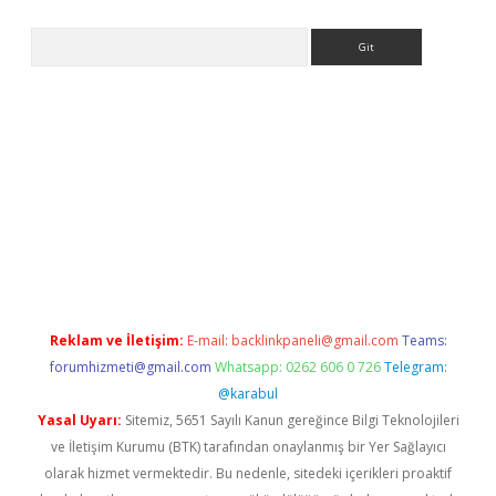
Arama
etexper indir
elexbetgiris.org
Reklam ve İletişim:
E-mail:
backlinkpaneli@gmail.com
Teams:
forumhizmeti@gmail.com
Whatsapp: 0262 606 0 726
Telegram:
@karabul
Yasal Uyarı:
Sitemiz, 5651 Sayılı Kanun gereğince Bilgi Teknolojileri
ve İletişim Kurumu (BTK) tarafından onaylanmış bir Yer Sağlayıcı
olarak hizmet vermektedir. Bu nedenle, sitedeki içerikleri proaktif