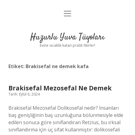
menüyü
Anasayfa
aç
Gizlilik Politikası
Huzurlu Yuva Tüyoları
Yasal Uyarı
Evine sıcaklık katan pratik fikirler!
Hakkımızda
Etiket:
Brakisefal ne demek kafa
Brakisefal Mezosefal Ne Demek
Tarih: Eylül 6, 2024
Brakisefal Mezosefal Dolikosefal nedir? İnsanları
baş genişliğinin baş uzunluğuna bölünmesiyle elde
edilen sonuca göre sınıflandıran Retzius, bu ırksal
sınıflandırma için üç sıfat kullanmıştır: dolikosefali