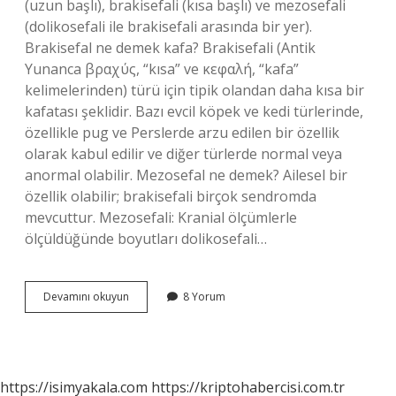
(uzun başlı), brakisefali (kısa başlı) ve mezosefali
(dolikosefali ile brakisefali arasında bir yer).
Brakisefal ne demek kafa? Brakisefali (Antik
Yunanca βραχύς, “kısa” ve κεφαλή, “kafa”
kelimelerinden) türü için tipik olandan daha kısa bir
kafatası şeklidir. Bazı evcil köpek ve kedi türlerinde,
özellikle pug ve Perslerde arzu edilen bir özellik
olarak kabul edilir ve diğer türlerde normal veya
anormal olabilir. Mezosefal ne demek? Ailesel bir
özellik olabilir; brakisefali birçok sendromda
mevcuttur. Mezosefali: Kranial ölçümlerle
ölçüldüğünde boyutları dolikosefali…
Brakisefal
Devamını okuyun
8 Yorum
Mezosefal
Ne
Demek
https://isimyakala.com
https://kriptohabercisi.com.tr