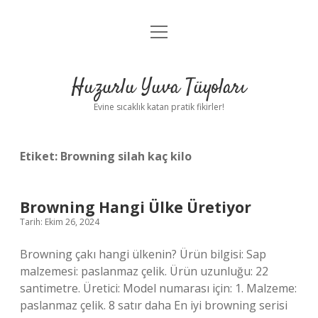
menüyü
Anasayfa
aç
Gizlilik Politikası
Huzurlu Yuva Tüyoları
Yasal Uyarı
Evine sıcaklık katan pratik fikirler!
Hakkımızda
Etiket:
Browning silah kaç kilo
Browning Hangi Ülke Üretiyor
Tarih: Ekim 26, 2024
Browning çakı hangi ülkenin? Ürün bilgisi: Sap
malzemesi: paslanmaz çelik. Ürün uzunluğu: 22
santimetre. Üretici: Model numarası için: 1. Malzeme:
paslanmaz çelik. 8 satır daha En iyi browning serisi