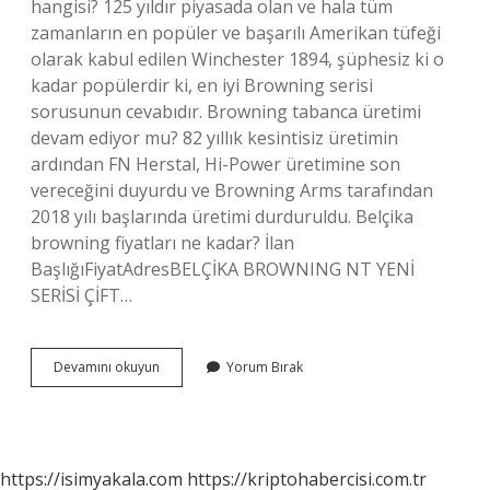
hangisi? 125 yıldır piyasada olan ve hala tüm
zamanların en popüler ve başarılı Amerikan tüfeği
olarak kabul edilen Winchester 1894, şüphesiz ki o
kadar popülerdir ki, en iyi Browning serisi
sorusunun cevabıdır. Browning tabanca üretimi
devam ediyor mu? 82 yıllık kesintisiz üretimin
ardından FN Herstal, Hi-Power üretimine son
vereceğini duyurdu ve Browning Arms tarafından
2018 yılı başlarında üretimi durduruldu. Belçika
browning fiyatları ne kadar? İlan
BaşlığıFiyatAdresBELÇİKA BROWNING NT YENİ
SERİSİ ÇİFT…
Browning
Devamını okuyun
Yorum Bırak
Hangi
Ülke
Üretiyor
https://isimyakala.com
https://kriptohabercisi.com.tr