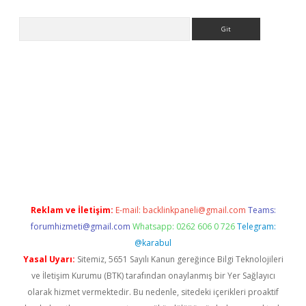
Arama
texper indir
elexbetgiris.org
Reklam ve İletişim:
E-mail:
backlinkpaneli@gmail.com
Teams:
forumhizmeti@gmail.com
Whatsapp: 0262 606 0 726
Telegram:
@karabul
Yasal Uyarı:
Sitemiz, 5651 Sayılı Kanun gereğince Bilgi Teknolojileri
ve İletişim Kurumu (BTK) tarafından onaylanmış bir Yer Sağlayıcı
olarak hizmet vermektedir. Bu nedenle, sitedeki içerikleri proaktif