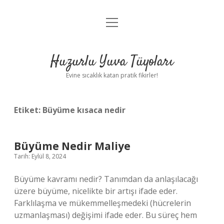
menüyü
Anasayfa
aç
Gizlilik Politikası
Huzurlu Yuva Tüyoları
Yasal Uyarı
Evine sıcaklık katan pratik fikirler!
Hakkımızda
Etiket:
Büyüme kısaca nedir
Büyüme Nedir Maliye
Tarih: Eylül 8, 2024
Büyüme kavramı nedir? Tanımdan da anlaşılacağı
üzere büyüme, nicelikte bir artışı ifade eder.
Farklılaşma ve mükemmelleşmedeki (hücrelerin
uzmanlaşması) değişimi ifade eder. Bu süreç hem