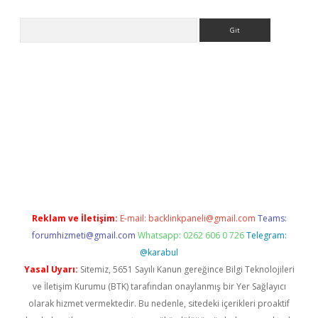
Arama
texper indir
elexbetgiris.org
Reklam ve İletişim:
E-mail:
backlinkpaneli@gmail.com
Teams:
forumhizmeti@gmail.com
Whatsapp: 0262 606 0 726
Telegram:
@karabul
Yasal Uyarı:
Sitemiz, 5651 Sayılı Kanun gereğince Bilgi Teknolojileri
ve İletişim Kurumu (BTK) tarafından onaylanmış bir Yer Sağlayıcı
olarak hizmet vermektedir. Bu nedenle, sitedeki içerikleri proaktif