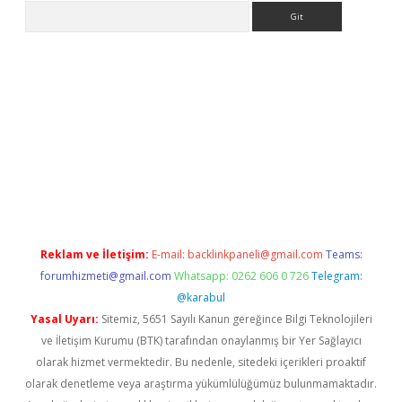
Arama
com/
betexper indir
elexbetgiris.org
Reklam ve İletişim:
E-mail:
backlinkpaneli@gmail.com
Teams:
forumhizmeti@gmail.com
Whatsapp: 0262 606 0 726
Telegram:
@karabul
Yasal Uyarı:
Sitemiz, 5651 Sayılı Kanun gereğince Bilgi Teknolojileri
ve İletişim Kurumu (BTK) tarafından onaylanmış bir Yer Sağlayıcı
olarak hizmet vermektedir. Bu nedenle, sitedeki içerikleri proaktif
olarak denetleme veya araştırma yükümlülüğümüz bulunmamaktadır.