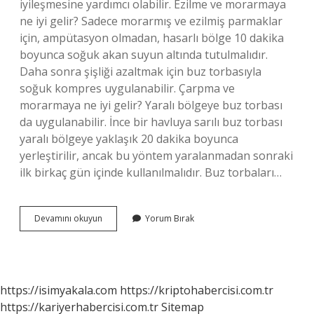
iyileşmesine yardımcı olabilir. Ezilme ve morarmaya
ne iyi gelir? Sadece morarmış ve ezilmiş parmaklar
için, ampütasyon olmadan, hasarlı bölge 10 dakika
boyunca soğuk akan suyun altında tutulmalıdır.
Daha sonra şişliği azaltmak için buz torbasıyla
soğuk kompres uygulanabilir. Çarpma ve
morarmaya ne iyi gelir? Yaralı bölgeye buz torbası
da uygulanabilir. İnce bir havluya sarılı buz torbası
yaralı bölgeye yaklaşık 20 dakika boyunca
yerleştirilir, ancak bu yöntem yaralanmadan sonraki
ilk birkaç gün içinde kullanılmalıdır. Buz torbaları…
Ezik
Devamını okuyun
Yorum Bırak
Ve
Morluklara
Ne
Iyi
Gelir
https://isimyakala.com
https://kriptohabercisi.com.tr
https://kariyerhabercisi.com.tr
Sitemap