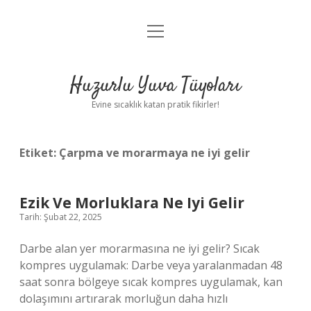
menüyü
Anasayfa
aç
Gizlilik Politikası
Huzurlu Yuva Tüyoları
Yasal Uyarı
Evine sıcaklık katan pratik fikirler!
Hakkımızda
Etiket:
Çarpma ve morarmaya ne iyi gelir
Ezik Ve Morluklara Ne Iyi Gelir
Tarih: Şubat 22, 2025
Darbe alan yer morarmasına ne iyi gelir? Sıcak
kompres uygulamak: Darbe veya yaralanmadan 48
saat sonra bölgeye sıcak kompres uygulamak, kan
dolaşımını artırarak morluğun daha hızlı