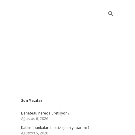
Sidebar
Son Yazılar
https://hiltonbet-giris.com/
betexper 
Beneteau nerede üretiliyor ?
Ağustos 6, 2026
Katılım bankaları faizsiz işlem yapar mı ?
Ağustos 5, 2026