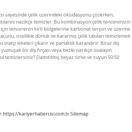
pısı sayesinde çelik üzerindeki oksidasyonu çözerken,
ntılarını nazikçe temizler. Bu kombinasyon çelik tencerenizin
k için tencerenin kirli bölgelerine karbonat serpin ve üzerine
 macunu, özellikle donuk ve kararmış çelik takıları temizlemek
i inatçı lekeleri çıkarır ve parlaklık kazandırır. Biraz diş
yumuşak bir diş fırçası veya bezle nazikçe ovalayın.
sıl temizlersiniz? Damıtılmış beyaz sirke ve suyun 50:50
r
https://kariyerhabercisi.com.tr
Sitemap