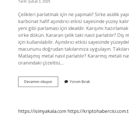
Tarih: Şubat 3, 2025
Çelikleri parlatmak için ne yapmalı? Sirke asidik ya
karbonat hafif aşındırıcı etkisi sayesinde yüzey kalı
yeni gibi parlaması için idealdir. Karışımı hazırlama
sirke dökün. Kararan çelik taki nasıl parlatılır? Diş
için kullanılabilir. Aşındırıcı etkisi sayesinde yüzeydek
macununu doğrudan takılarınıza uygulayın. Takıları 
Matlaşmış metal nasıl parlatılır? Kararmış metali na
oranındaki çözeltisi,…
Çelik
Devamını okuyun
Yorum Bırak
Ne
Ile
Parlatılır
https://isimyakala.com
https://kriptohabercisi.com.t