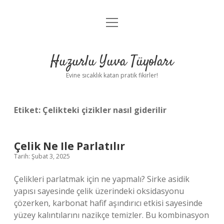
menüyü
Anasayfa
aç
Gizlilik Politikası
Huzurlu Yuva Tüyoları
Yasal Uyarı
Evine sıcaklık katan pratik fikirler!
Hakkımızda
Etiket:
Çelikteki çizikler nasıl giderilir
Çelik Ne Ile Parlatılır
Tarih: Şubat 3, 2025
Çelikleri parlatmak için ne yapmalı? Sirke asidik
yapısı sayesinde çelik üzerindeki oksidasyonu
çözerken, karbonat hafif aşındırıcı etkisi sayesinde
yüzey kalıntılarını nazikçe temizler. Bu kombinasyon