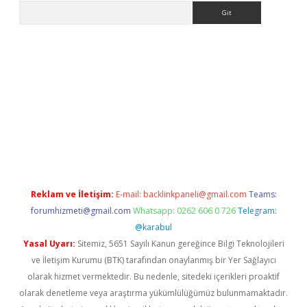
Arama
etexper indir
elexbetgiris.org
Reklam ve İletişim:
E-mail:
backlinkpaneli@gmail.com
Teams:
forumhizmeti@gmail.com
Whatsapp: 0262 606 0 726
Telegram:
@karabul
Yasal Uyarı:
Sitemiz, 5651 Sayılı Kanun gereğince Bilgi Teknolojileri
ve İletişim Kurumu (BTK) tarafından onaylanmış bir Yer Sağlayıcı
olarak hizmet vermektedir. Bu nedenle, sitedeki içerikleri proaktif
olarak denetleme veya araştırma yükümlülüğümüz bulunmamaktadır.