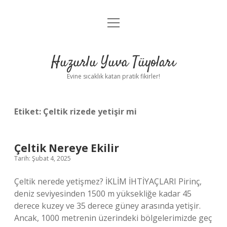
menüyü
Anasayfa
aç
Gizlilik Politikası
Huzurlu Yuva Tüyoları
Yasal Uyarı
Evine sıcaklık katan pratik fikirler!
Hakkımızda
Etiket:
Çeltik rizede yetişir mi
Çeltik Nereye Ekilir
Tarih: Şubat 4, 2025
Çeltik nerede yetişmez? İKLİM İHTİYAÇLARI Pirinç,
deniz seviyesinden 1500 m yüksekliğe kadar 45
derece kuzey ve 35 derece güney arasında yetişir.
Ancak, 1000 metrenin üzerindeki bölgelerimizde geç