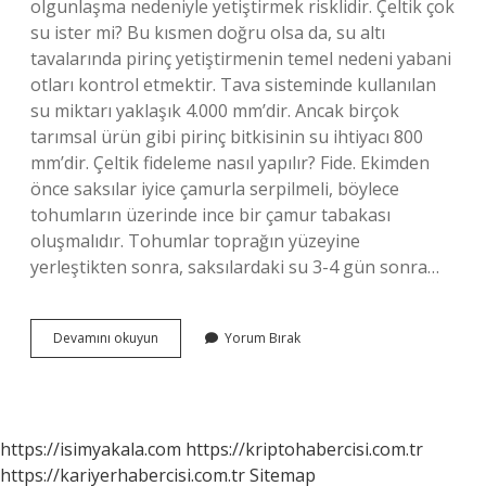
olgunlaşma nedeniyle yetiştirmek risklidir. Çeltik çok
su ister mi? Bu kısmen doğru olsa da, su altı
tavalarında pirinç yetiştirmenin temel nedeni yabani
otları kontrol etmektir. Tava sisteminde kullanılan
su miktarı yaklaşık 4.000 mm’dir. Ancak birçok
tarımsal ürün gibi pirinç bitkisinin su ihtiyacı 800
mm’dir. Çeltik fideleme nasıl yapılır? Fide. Ekimden
önce saksılar iyice çamurla serpilmeli, böylece
tohumların üzerinde ince bir çamur tabakası
oluşmalıdır. Tohumlar toprağın yüzeyine
yerleştikten sonra, saksılardaki su 3-4 gün sonra…
Çeltik
Devamını okuyun
Yorum Bırak
Nereye
Ekilir
https://isimyakala.com
https://kriptohabercisi.com.tr
https://kariyerhabercisi.com.tr
Sitemap