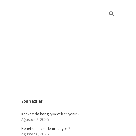
Sidebar
Son Yazılar
https://hiltonbet-giris.com/
betexper i
Kahvaltıda hangi yiyecekler yenir ?
Ağustos 7, 2026
Beneteau nerede üretiliyor ?
Ağustos 6, 2026