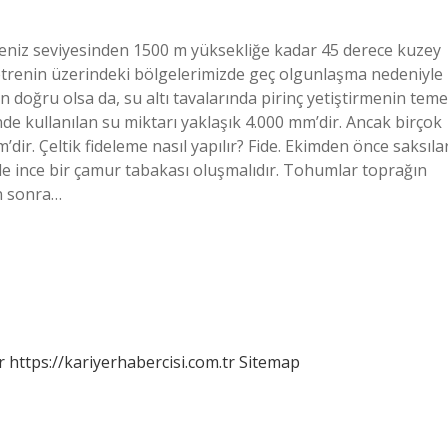
deniz seviyesinden 1500 m yüksekliğe kadar 45 derece kuzey
etrenin üzerindeki bölgelerimizde geç olgunlaşma nedeniyle
en doğru olsa da, su altı tavalarında pirinç yetiştirmenin teme
de kullanılan su miktarı yaklaşık 4.000 mm’dir. Ancak birçok
m’dir. Çeltik fideleme nasıl yapılır? Fide. Ekimden önce saksıla
de ince bir çamur tabakası oluşmalıdır. Tohumlar toprağın
ün sonra…
r
https://kariyerhabercisi.com.tr
Sitemap