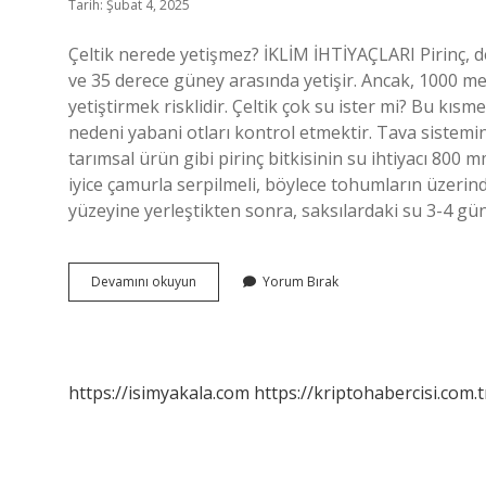
Tarih: Şubat 4, 2025
Çeltik nerede yetişmez? İKLİM İHTİYAÇLARI Pirinç, 
ve 35 derece güney arasında yetişir. Ancak, 1000 m
yetiştirmek risklidir. Çeltik çok su ister mi? Bu kısm
nedeni yabani otları kontrol etmektir. Tava sistemin
tarımsal ürün gibi pirinç bitkisinin su ihtiyacı 800 m
iyice çamurla serpilmeli, böylece tohumların üzerin
yüzeyine yerleştikten sonra, saksılardaki su 3-4 g
Çeltik
Devamını okuyun
Yorum Bırak
Nereye
Ekilir
https://isimyakala.com
https://kriptohabercisi.com.t