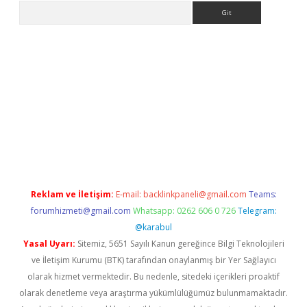
Arama
etexper indir
elexbetgiris.org
Reklam ve İletişim:
E-mail:
backlinkpaneli@gmail.com
Teams:
forumhizmeti@gmail.com
Whatsapp: 0262 606 0 726
Telegram:
@karabul
Yasal Uyarı:
Sitemiz, 5651 Sayılı Kanun gereğince Bilgi Teknolojileri
ve İletişim Kurumu (BTK) tarafından onaylanmış bir Yer Sağlayıcı
olarak hizmet vermektedir. Bu nedenle, sitedeki içerikleri proaktif
olarak denetleme veya araştırma yükümlülüğümüz bulunmamaktadır.