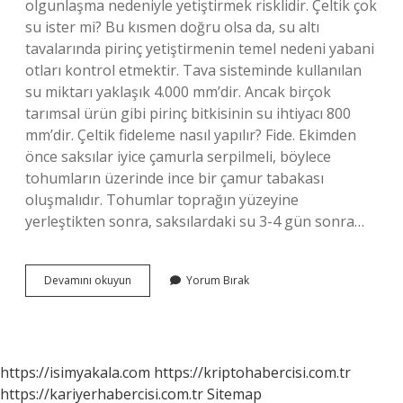
olgunlaşma nedeniyle yetiştirmek risklidir. Çeltik çok
su ister mi? Bu kısmen doğru olsa da, su altı
tavalarında pirinç yetiştirmenin temel nedeni yabani
otları kontrol etmektir. Tava sisteminde kullanılan
su miktarı yaklaşık 4.000 mm’dir. Ancak birçok
tarımsal ürün gibi pirinç bitkisinin su ihtiyacı 800
mm’dir. Çeltik fideleme nasıl yapılır? Fide. Ekimden
önce saksılar iyice çamurla serpilmeli, böylece
tohumların üzerinde ince bir çamur tabakası
oluşmalıdır. Tohumlar toprağın yüzeyine
yerleştikten sonra, saksılardaki su 3-4 gün sonra…
Çeltik
Devamını okuyun
Yorum Bırak
Nereye
Ekilir
https://isimyakala.com
https://kriptohabercisi.com.tr
https://kariyerhabercisi.com.tr
Sitemap