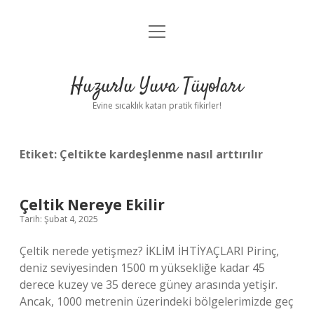
menüyü
Anasayfa
aç
Gizlilik Politikası
Huzurlu Yuva Tüyoları
Yasal Uyarı
Evine sıcaklık katan pratik fikirler!
Hakkımızda
Etiket:
Çeltikte kardeşlenme nasıl arttırılır
Çeltik Nereye Ekilir
Tarih: Şubat 4, 2025
Çeltik nerede yetişmez? İKLİM İHTİYAÇLARI Pirinç,
deniz seviyesinden 1500 m yüksekliğe kadar 45
derece kuzey ve 35 derece güney arasında yetişir.
Ancak, 1000 metrenin üzerindeki bölgelerimizde geç