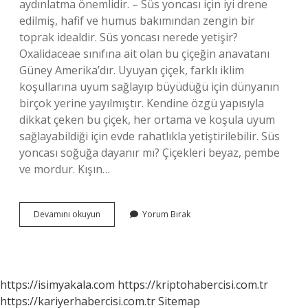
aydınlatma önemlidir. – Süs yoncası için iyi drene
edilmiş, hafif ve humus bakımından zengin bir
toprak idealdir. Süs yoncası nerede yetişir?
Oxalidaceae sınıfına ait olan bu çiçeğin anavatanı
Güney Amerika’dır. Uyuyan çiçek, farklı iklim
koşullarına uyum sağlayıp büyüdüğü için dünyanın
birçok yerine yayılmıştır. Kendine özgü yapısıyla
dikkat çeken bu çiçek, her ortama ve koşula uyum
sağlayabildiği için evde rahatlıkla yetiştirilebilir. Süs
yoncası soğuğa dayanır mı? Çiçekleri beyaz, pembe
ve mordur. Kışın…
Süs
Devamını okuyun
Yorum Bırak
Yoncası
Güneşi
Sever
Mi
https://isimyakala.com
https://kriptohabercisi.com.tr
https://kariyerhabercisi.com.tr
Sitemap