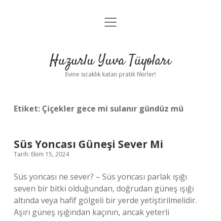
menüyü
Anasayfa
aç
Gizlilik Politikası
Huzurlu Yuva Tüyoları
Yasal Uyarı
Evine sıcaklık katan pratik fikirler!
Hakkımızda
Etiket:
Çiçekler gece mi sulanır gündüz mü
Süs Yoncası Güneşi Sever Mi
Tarih: Ekim 15, 2024
Süs yoncası ne sever? – Süs yoncası parlak ışığı
seven bir bitki olduğundan, doğrudan güneş ışığı
altında veya hafif gölgeli bir yerde yetiştirilmelidir.
Aşırı güneş ışığından kaçının, ancak yeterli