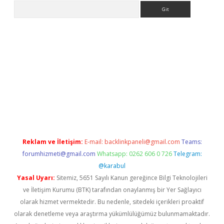
Arama
etexper indir
elexbetgiris.org
Reklam ve İletişim:
E-mail:
backlinkpaneli@gmail.com
Teams:
forumhizmeti@gmail.com
Whatsapp: 0262 606 0 726
Telegram:
@karabul
Yasal Uyarı:
Sitemiz, 5651 Sayılı Kanun gereğince Bilgi Teknolojileri
ve İletişim Kurumu (BTK) tarafından onaylanmış bir Yer Sağlayıcı
olarak hizmet vermektedir. Bu nedenle, sitedeki içerikleri proaktif
olarak denetleme veya araştırma yükümlülüğümüz bulunmamaktadır.