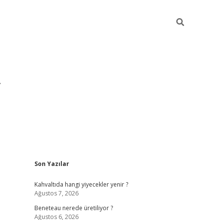
Sidebar
Son Yazılar
https://hiltonbet-giris.com/
betexper 
Kahvaltıda hangi yiyecekler yenir ?
Ağustos 7, 2026
Beneteau nerede üretiliyor ?
Ağustos 6, 2026