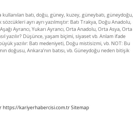
a kullanılan batı, doğu, güney, kuzey, güneybatı, güneydoğu,
k sözcükleri ayrı ayrı yazılmıştır: Batı Trakya, Doğu Anadolu,
ağı Ayrancı, Yukarı Ayrancı, Orta Anadolu, Orta Asya, Orta
ıl yazılır? Düşünce, yaşam biçimi, siyaset vb. Anlam ifade
büyük yazılır: Batı medeniyeti, Doğu mistisizmi, vb. NOT: Bu
a’nın doğusu, Ankara’nın batısı, vb. Güneydoğu neden bitişik
…
r
https://kariyerhabercisi.com.tr
Sitemap