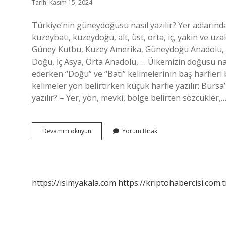
Tarih: Kasım 15, 2024
Türkiye’nin güneydoğusu nasıl yazılır? Yer adlarınd
kuzeybatı, kuzeydoğu, alt, üst, orta, iç, yakın ve uza
Güney Kutbu, Kuzey Amerika, Güneydoğu Anadolu, Aş
Doğu, İç Asya, Orta Anadolu, … Ülkemizin doğusu nas
ederken “Doğu” ve “Batı” kelimelerinin baş harfleri 
kelimeler yön belirtirken küçük harfle yazılır: Burs
yazılır? – Yer, yön, mevki, bölge belirten sözcükler,
Ülkemizin
Devamını okuyun
Yorum Bırak
Güneydoğusu
Nasıl
Yazılır
https://isimyakala.com
https://kriptohabercisi.com.t