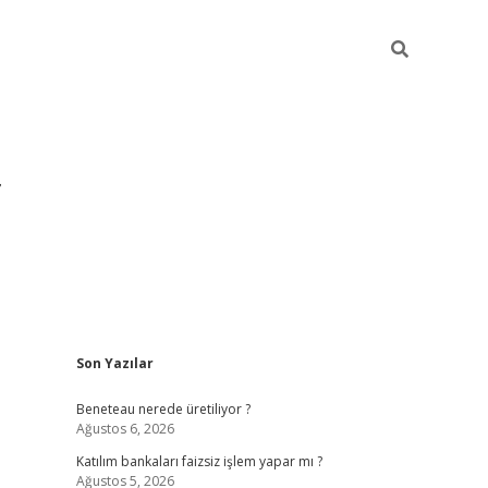
Sidebar
Son Yazılar
https://hiltonbet-giris.com/
betexper i
Beneteau nerede üretiliyor ?
Ağustos 6, 2026
Katılım bankaları faizsiz işlem yapar mı ?
Ağustos 5, 2026