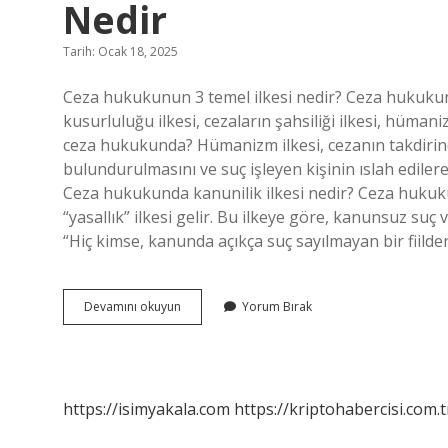
Nedir
Tarih: Ocak 18, 2025
Ceza hukukunun 3 temel ilkesi nedir? Ceza hukukunu
kusurluluğu ilkesi, cezaların şahsiliği ilkesi, hüma
ceza hukukunda? Hümanizm ilkesi, cezanın takdir
bulundurulmasını ve suç işleyen kişinin ıslah edile
Ceza hukukunda kanunilik ilkesi nedir? Ceza hukukun
“yasallık” ilkesi gelir. Bu ilkeye göre, kanunsuz suç 
“Hiç kimse, kanunda açıkça suç sayılmayan bir fiild
Ceza
Devamını okuyun
Yorum Bırak
Hukukunun
Son
Çare
Olması
Ilkesi
https://isimyakala.com
https://kriptohabercisi.com.t
Nedir