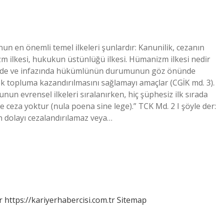
n en önemli temel ilkeleri şunlardır: Kanunilik, cezanın
nizm ilkesi, hukukun üstünlüğü ilkesi. Hümanizm ilkesi nedir
inde ve infazında hükümlünün durumunun göz önünde
rek topluma kazandırılmasını sağlamayı amaçlar (CGİK md. 3).
un evrensel ilkeleri sıralanırken, hiç şüphesiz ilk sırada
ve ceza yoktur (nula poena sine lege).” TCK Md. 2 I şöyle der:
en dolayı cezalandırılamaz veya…
r
https://kariyerhabercisi.com.tr
Sitemap