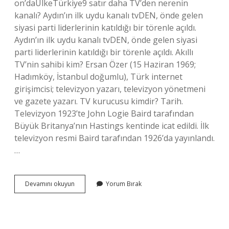
on’daÜlkeTürkiye9 satır daha TV’den nerenin
kanalı? Aydın’ın ilk uydu kanalı tvDEN, önde gelen
siyasi parti liderlerinin katıldığı bir törenle açıldı.
Aydın’ın ilk uydu kanalı tvDEN, önde gelen siyasi
parti liderlerinin katıldığı bir törenle açıldı. Akıllı
TV’nin sahibi kim? Ersan Özer (15 Haziran 1969;
Hadımköy, İstanbul doğumlu), Türk internet
girişimcisi; televizyon yazarı, televizyon yönetmeni
ve gazete yazarı. TV kurucusu kimdir? Tarih.
Televizyon 1923’te John Logie Baird tarafından
Büyük Britanya’nın Hastings kentinde icat edildi. İlk
televizyon resmi Baird tarafından 1926’da yayınlandı.
…
Tvden
Devamını okuyun
Yorum Bırak
Sahibi
Kim