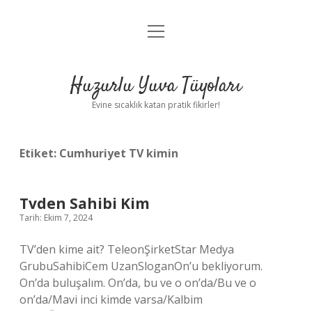
menüyü
Anasayfa
aç
Gizlilik Politikası
Huzurlu Yuva Tüyoları
Yasal Uyarı
Evine sıcaklık katan pratik fikirler!
Hakkımızda
Etiket:
Cumhuriyet TV kimin
Tvden Sahibi Kim
Tarih: Ekim 7, 2024
TV’den kime ait? TeleonŞirketStar Medya
GrubuSahibiCem UzanSloganOn’u bekliyorum.
On’da buluşalım. On’da, bu ve o on’da/Bu ve o
on’da/Mavi inci kimde varsa/Kalbim