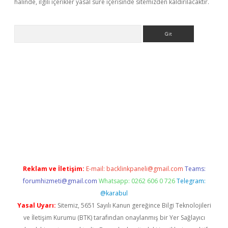
halinde, ilgili içerikler yasal süre içerisinde sitemizden kaldırılacaktır.
Arama
texper indir
elexbetgiris.org
Reklam ve İletişim:
E-mail:
backlinkpaneli@gmail.com
Teams:
forumhizmeti@gmail.com
Whatsapp: 0262 606 0 726
Telegram:
@karabul
Yasal Uyarı:
Sitemiz, 5651 Sayılı Kanun gereğince Bilgi Teknolojileri
ve İletişim Kurumu (BTK) tarafından onaylanmış bir Yer Sağlayıcı