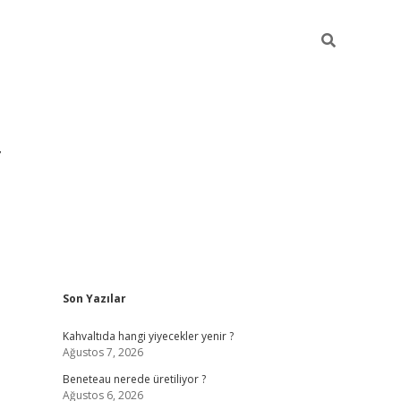
Sidebar
Son Yazılar
https://hiltonbet-giris.com/
betexper i
Kahvaltıda hangi yiyecekler yenir ?
Ağustos 7, 2026
Beneteau nerede üretiliyor ?
Ağustos 6, 2026