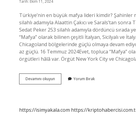
Tarih: Ekim 11, 2024
Türkiye’nin en büyük mafya lideri kimdir? Şahinler m
silahlı adamıyla Alaattin Çakıcı ve Sarals’tan sonr
Sedat Peker 253 silahlı adamıyla dördüncü sırada y
“Mafya” olarak bilinen çeşitli İtalyan, Sicilyalı ve İ
Chicagoland bölgelerinde güçlü olmaya devam ediyor
az güçlü. 16 Temmuz 2024Evet, topluca “Mafya” olarak 
örgütleri hâlâ var. Örgüt New York City ve Chicago
En
Devamını okuyun
Yorum Bırak
Çok
Mafya
Hangi
Ilde
https://isimyakala.com
https://kriptohabercisi.com.t