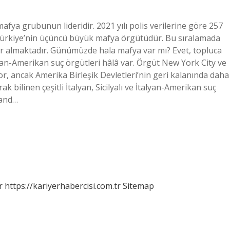
afya grubunun lideridir. 2021 yılı polis verilerine göre 257
a Türkiye’nin üçüncü büyük mafya örgütüdür. Bu sıralamada
er almaktadır. Günümüzde hala mafya var mı? Evet, topluca
talyan-Amerikan suç örgütleri hâlâ var. Örgüt New York City ve
, ancak Amerika Birleşik Devletleri’nin geri kalanında daha
bilinen çeşitli İtalyan, Sicilyalı ve İtalyan-Amerikan suç
land…
r
https://kariyerhabercisi.com.tr
Sitemap