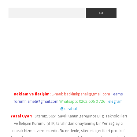
Arama
etexper indir
elexbetgiris.org
Reklam ve İletişim:
E-mail:
backlinkpaneli@gmail.com
Teams:
forumhizmeti@gmail.com
Whatsapp: 0262 606 0 726
Telegram:
@karabul
Yasal Uyarı:
Sitemiz, 5651 Sayılı Kanun gereğince Bilgi Teknolojileri
ve İletişim Kurumu (BTK) tarafından onaylanmış bir Yer Sağlayıcı
olarak hizmet vermektedir. Bu nedenle, sitedeki içerikleri proaktif