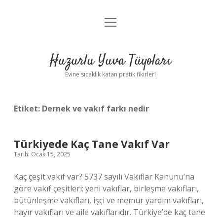
menüyü
Anasayfa
aç
Gizlilik Politikası
Huzurlu Yuva Tüyoları
Yasal Uyarı
Evine sıcaklık katan pratik fikirler!
Hakkımızda
Etiket:
Dernek ve vakıf farkı nedir
Türkiyede Kaç Tane Vakıf Var
Tarih: Ocak 15, 2025
Kaç çeşit vakıf var? 5737 sayılı Vakıflar Kanunu’na
göre vakıf çeşitleri; yeni vakıflar, birleşme vakıfları,
bütünleşme vakıfları, işçi ve memur yardım vakıfları,
hayır vakıfları ve aile vakıflarıdır. Türkiye’de kaç tane