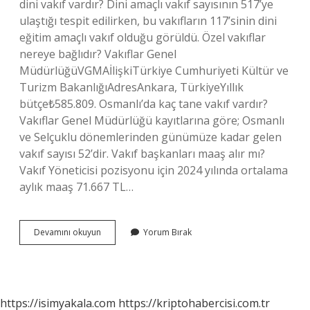
dini vakıf vardır? Dini amaçlı vakıf sayısının 517’ye
ulaştığı tespit edilirken, bu vakıfların 117’sinin dini
eğitim amaçlı vakıf olduğu görüldü. Özel vakıflar
nereye bağlıdır? Vakıflar Genel
MüdürlüğüVGMAİlişkiTürkiye Cumhuriyeti Kültür ve
Turizm BakanlığıAdresAnkara, TürkiyeYıllık
bütçe₺585.809. Osmanlı’da kaç tane vakıf vardır?
Vakıflar Genel Müdürlüğü kayıtlarına göre; Osmanlı
ve Selçuklu dönemlerinden günümüze kadar gelen
vakıf sayısı 52’dir. Vakıf başkanları maaş alır mı?
Vakıf Yöneticisi pozisyonu için 2024 yılında ortalama
aylık maaş 71.667 TL…
Türkiyede
Devamını okuyun
Yorum Bırak
Kaç
Tane
Vakıf
Var
https://isimyakala.com
https://kriptohabercisi.com.tr