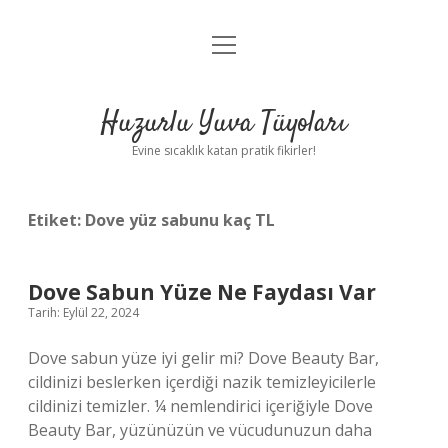
menüyü
Anasayfa
aç
Gizlilik Politikası
Huzurlu Yuva Tüyoları
Yasal Uyarı
Evine sıcaklık katan pratik fikirler!
Hakkımızda
Etiket:
Dove yüz sabunu kaç TL
Dove Sabun Yüze Ne Faydası Var
Tarih: Eylül 22, 2024
Dove sabun yüze iyi gelir mi? Dove Beauty Bar,
cildinizi beslerken içerdiği nazik temizleyicilerle
cildinizi temizler. ¼ nemlendirici içeriğiyle Dove
Beauty Bar, yüzünüzün ve vücudunuzun daha