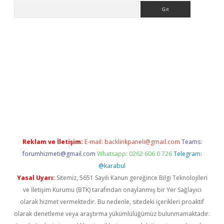
Arama
etexper indir
elexbetgiris.org
Reklam ve İletişim:
E-mail:
backlinkpaneli@gmail.com
Teams:
forumhizmeti@gmail.com
Whatsapp: 0262 606 0 726
Telegram:
@karabul
Yasal Uyarı:
Sitemiz, 5651 Sayılı Kanun gereğince Bilgi Teknolojileri
ve İletişim Kurumu (BTK) tarafından onaylanmış bir Yer Sağlayıcı
olarak hizmet vermektedir. Bu nedenle, sitedeki içerikleri proaktif
olarak denetleme veya araştırma yükümlülüğümüz bulunmamaktadır.