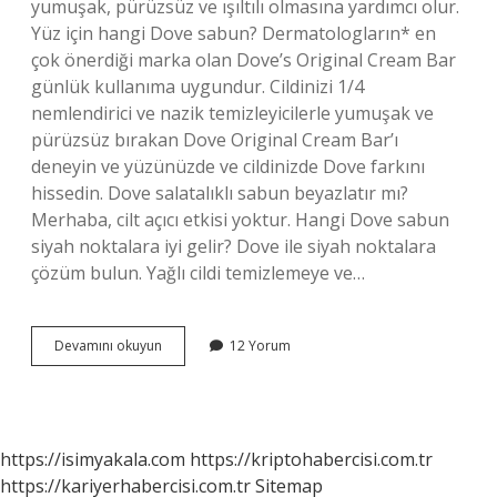
yumuşak, pürüzsüz ve ışıltılı olmasına yardımcı olur.
Yüz için hangi Dove sabun? Dermatologların* en
çok önerdiği marka olan Dove’s Original Cream Bar
günlük kullanıma uygundur. Cildinizi 1/4
nemlendirici ve nazik temizleyicilerle yumuşak ve
pürüzsüz bırakan Dove Original Cream Bar’ı
deneyin ve yüzünüzde ve cildinizde Dove farkını
hissedin. Dove salatalıklı sabun beyazlatır mı?
Merhaba, cilt açıcı etkisi yoktur. Hangi Dove sabun
siyah noktalara iyi gelir? Dove ile siyah noktalara
çözüm bulun. Yağlı cildi temizlemeye ve…
Dove
Devamını okuyun
12 Yorum
Sabun
Yüze
Ne
Faydası
Var
https://isimyakala.com
https://kriptohabercisi.com.tr
https://kariyerhabercisi.com.tr
Sitemap