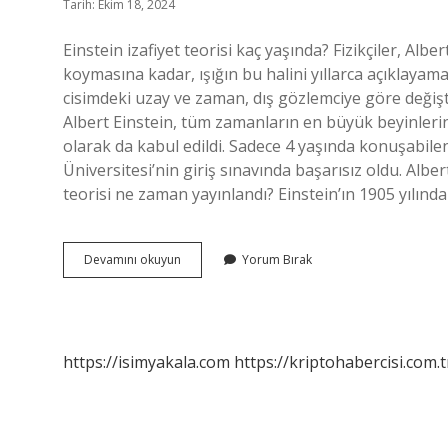
Tarih: Ekim 18, 2024
Einstein izafiyet teorisi kaç yaşında? Fizikçiler, Albe
koymasına kadar, ışığın bu halini yıllarca açıklayam
cisimdeki uzay ve zaman, dış gözlemciye göre değişti
Albert Einstein, tüm zamanların en büyük beyinlerind
olarak da kabul edildi. Sadece 4 yaşında konuşabilen 
Üniversitesi’nin giriş sınavında başarısız oldu. Albe
teorisi ne zaman yayınlandı? Einstein’ın 1905 yılında
Einstein
Devamını okuyun
Yorum Bırak
Izafiyet
Teorisini
Kac
Yasinda
Buldu
https://isimyakala.com
https://kriptohabercisi.com.t