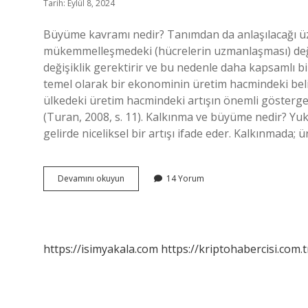
Tarih: Eylül 8, 2024
Büyüme kavramı nedir? Tanımdan da anlaşılacağı üzer
mükemmelleşmedeki (hücrelerin uzmanlaşması) değişi
değişiklik gerektirir ve bu nedenle daha kapsamlı 
temel olarak bir ekonominin üretim hacmindeki belirl
ülkedeki üretim hacmindeki artışın önemli göstergele
(Turan, 2008, s. 11). Kalkınma ve büyüme nedir? Yuk
gelirde niceliksel bir artışı ifade eder. Kalkınmada;
Büyüme
Devamını okuyun
14 Yorum
Nedir
Maliye
https://isimyakala.com
https://kriptohabercisi.com.t