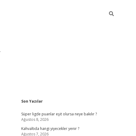
Sidebar
Son Yazılar
https://hiltonbet-giris.com/
betexper in
Süper ligde puanlar eşit olursa neye bakılır ?
Ağustos 8, 2026
Kahvaltıda hangi yiyecekler yenir ?
Ağustos 7, 2026