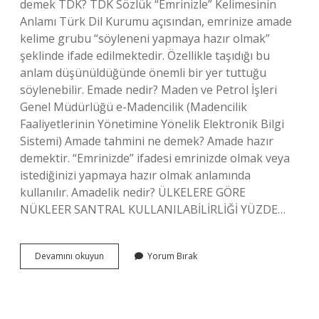
demek TDK? TDK Sözlük “Emrinizle” Kelimesinin
Anlamı Türk Dil Kurumu açısından, emrinize amade
kelime grubu “söyleneni yapmaya hazır olmak”
şeklinde ifade edilmektedir. Özellikle taşıdığı bu
anlam düşünüldüğünde önemli bir yer tuttuğu
söylenebilir. Emade nedir? Maden ve Petrol İşleri
Genel Müdürlüğü e-Madencilik (Madencilik
Faaliyetlerinin Yönetimine Yönelik Elektronik Bilgi
Sistemi) Amade tahmini ne demek? Amade hazır
demektir. “Emrinizde” ifadesi emrinizde olmak veya
istediğinizi yapmaya hazır olmak anlamında
kullanılır. Amadelik nedir? ÜLKELERE GÖRE
NÜKLEER SANTRAL KULLANILABİLİRLİĞİ YÜZDE…
Ama
Devamını okuyun
Yorum Bırak
De
Ne