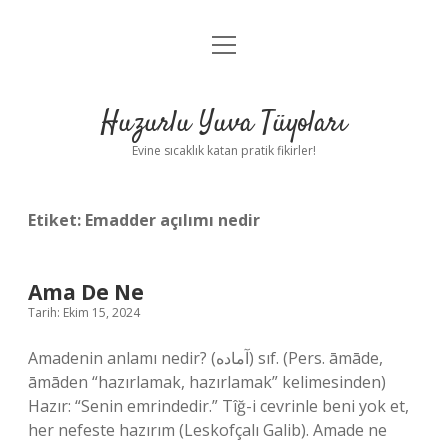
menüyü
Anasayfa
aç
Gizlilik Politikası
Huzurlu Yuva Tüyoları
Yasal Uyarı
Evine sıcaklık katan pratik fikirler!
Hakkımızda
Etiket:
Emadder açılımı nedir
Ama De Ne
Tarih: Ekim 15, 2024
Amadenin anlamı nedir? (ﺁﻣﺎﺩﻩ) sıf. (Pers. āmāde,
āmāden “hazırlamak, hazırlamak” kelimesinden)
Hazır: “Senin emrindedir.” Tîğ-i cevrinle beni yok et,
her nefeste hazırım (Leskofçalı Galib). Amade ne