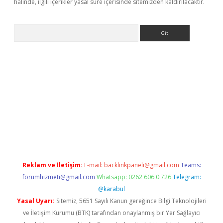
halinde, ilgili içerikler yasal süre içerisinde sitemizden kaldırılacaktır.
Arama
etexper indir
elexbetgiris.org
Reklam ve İletişim:
E-mail:
backlinkpaneli@gmail.com
Teams:
forumhizmeti@gmail.com
Whatsapp: 0262 606 0 726
Telegram:
@karabul
Yasal Uyarı:
Sitemiz, 5651 Sayılı Kanun gereğince Bilgi Teknolojileri
ve İletişim Kurumu (BTK) tarafından onaylanmış bir Yer Sağlayıcı